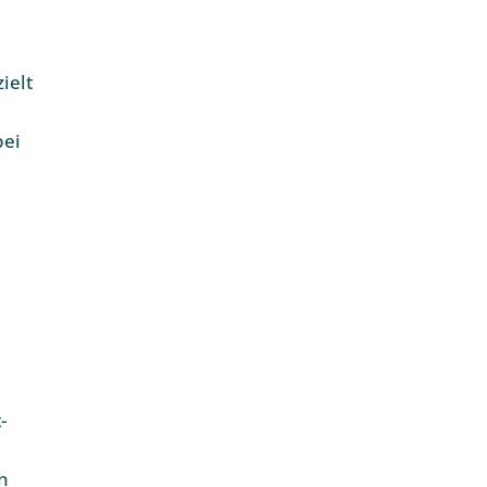
ielt
bei
-
n