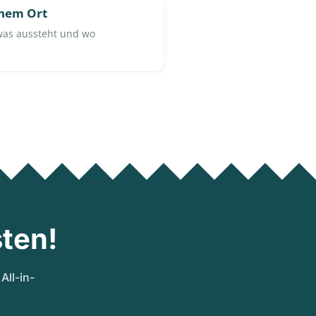
inem Ort
 was aussteht und wo
ten!
ll-in-