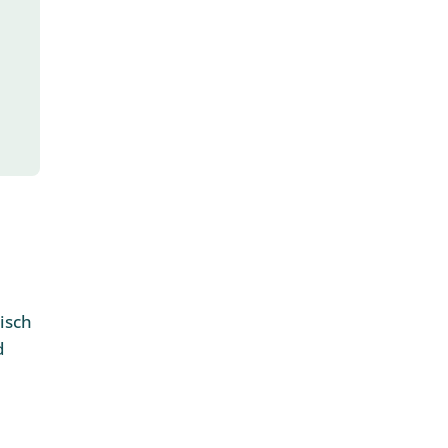
isch
d