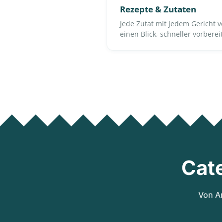
Rezepte & Zutaten
Jede Zutat mit jedem Gericht 
einen Blick, schneller vorberei
Cat
Von A