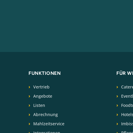
FUNKTIONEN
FÜR W
Vertrieb
Cater
Angebote
Event
Listen
Foodt
Abrechnung
Hotel
Mahlzeitservice
Imbis
Integrationen
Pfleg