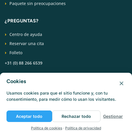
Paquete sin preocupaciones
¿PREGUNTAS?
Centro de ayuda
Reservar una cita
Folleto
+31 (0) 88 266 6539
SÍGUENOS
×
Cookies
Usamos cookies para que el sitio funcione y, con tu
consentimiento, para medir cómo lo usan los visitantes.
Aceptar todo
Rechazar todo
Gestionar
© Catermonkey
Política de privacidad
Política de cookies
Condiciones de uso
Empleo
Política de cookies
·
Política de privacidad