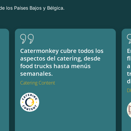
de los Países Bajos y Bélgica.
Catermonkey cubre todos los
E
aspectos del catering, desde
f
food trucks hasta menús
a
semanales.
t
d
Catering Content
D
Catering Content
DIS