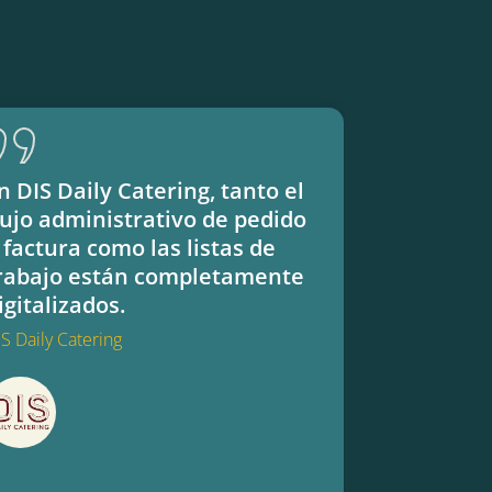
n DIS Daily Catering, tanto el
Los mejor
lujo administrativo de pedido
merecen 
 factura como las listas de
presupues
rabajo están completamente
Bus van Zus
igitalizados.
IS Daily Catering
 Daily Catering
Bus van Zu