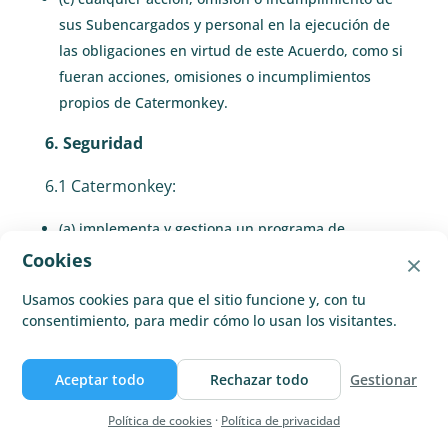
sus Subencargados y personal en la ejecución de
las obligaciones en virtud de este Acuerdo, como si
fueran acciones, omisiones o incumplimientos
propios de Catermonkey.
6. Seguridad
6.1 Catermonkey:
(a) implementa y gestiona un programa de
seguridad de la información conforme a la
×
Cookies
Normativa de privacidad, incluyendo las medidas
Usamos cookies para que el sitio funcione y, con tu
técnicas y organizativas adecuadas para garantizar
consentimiento, para medir cómo lo usan los visitantes.
un nivel de seguridad apropiado al riesgo,
incluidas las medidas de seguridad indicadas en
Aceptar todo
Rechazar todo
Gestionar
el Anexo 1;
(b) mantiene un registro adecuado de todos los
Política de cookies
·
Política de privacidad
tratamientos de Datos Personales (incluido un