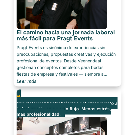
El camino hacia una jornada laboral
más fácil para Pragt Events
Pragt Events es sinónimo de experiencias sin
preocupaciones, propuestas creativas y ejecución
profesional de eventos. Desde Veenendaal
gestionan conceptos completos para bodas,
fiestas de empresa y festivales — siempre a
medida, siempre con atención al detalle. Desde la
Leer más
decoración hasta el catering y el personal: Pragt
Events [...]
Con Catermonkey trabajamos del presupuesto a
la facturación en un solo flujo. Menos estrés,
más profesionalidad.