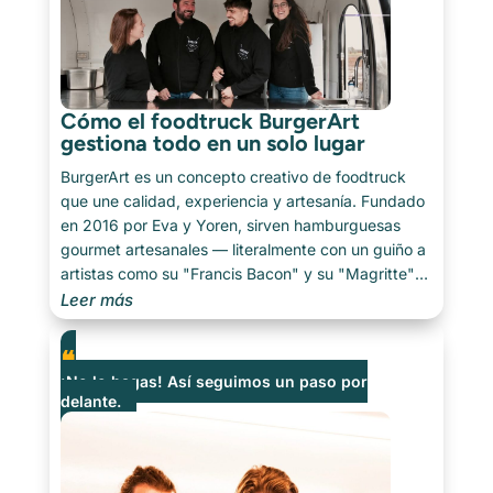
Cómo el foodtruck BurgerArt
gestiona todo en un solo lugar
BurgerArt es un concepto creativo de foodtruck
que une calidad, experiencia y artesanía. Fundado
en 2016 por Eva y Yoren, sirven hamburguesas
gourmet artesanales — literalmente con un guiño a
artistas como su "Francis Bacon" y su "Magritte"
— cocinadas a la manera clásica [...]
Leer más
¡No lo hagas! Así seguimos un paso por
delante.