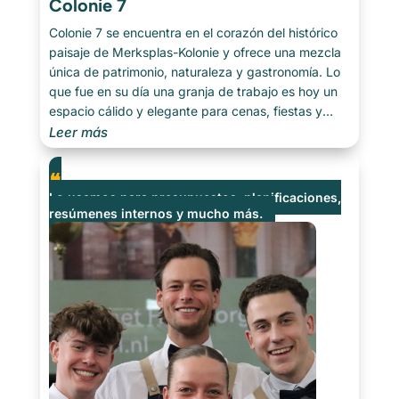
Colonie 7
Colonie 7 se encuentra en el corazón del histórico
paisaje de Merksplas-Kolonie y ofrece una mezcla
única de patrimonio, naturaleza y gastronomía. Lo
que fue en su día una granja de trabajo es hoy un
espacio cálido y elegante para cenas, fiestas y
reuniones de empresa. Cada visita [...]
Leer más
Lo usamos para presupuestos, planificaciones,
resúmenes internos y mucho más.