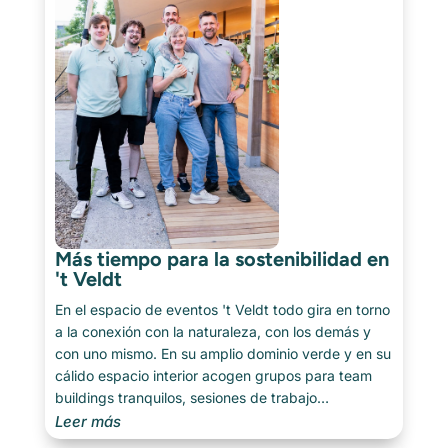
Más tiempo para la sostenibilidad en
't Veldt
En el espacio de eventos 't Veldt todo gira en torno
a la conexión con la naturaleza, con los demás y
con uno mismo. En su amplio dominio verde y en su
cálido espacio interior acogen grupos para team
buildings tranquilos, sesiones de trabajo
inspiradoras o celebraciones con ambiente. Todo lo
Leer más
que hacen transmite calma y atención al momento