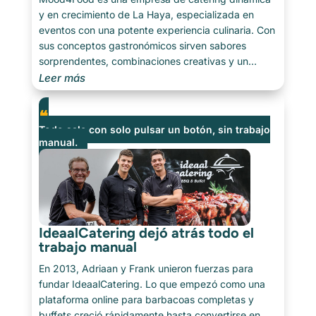
y en crecimiento de La Haya, especializada en
eventos con una potente experiencia culinaria. Con
sus conceptos gastronómicos sirven sabores
sorprendentes, combinaciones creativas y un
servicio profesional — desde fiestas de empresa
Leer más
hasta grandes eventos públicos. Actualmente [...]
Todo sale con solo pulsar un botón, sin trabajo
manual.
IdeaalCatering dejó atrás todo el
trabajo manual
En 2013, Adriaan y Frank unieron fuerzas para
fundar IdeaalCatering. Lo que empezó como una
plataforma online para barbacoas completas y
buffets creció rápidamente hasta convertirse en