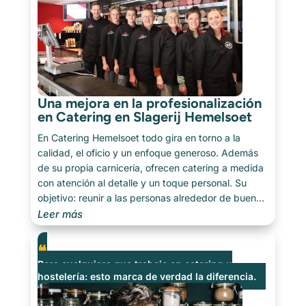
Una mejora en la profesionalización
en Catering en Slagerij Hemelsoet
En Catering Hemelsoet todo gira en torno a la
calidad, el oficio y un enfoque generoso. Además
de su propia carnicería, ofrecen catering a medida
con atención al detalle y un toque personal. Su
objetivo: reunir a las personas alrededor de buena
comida y momentos especiales. [...]
Leer más
Para cualquiera que trabaje en catering u
hostelería: esto marca de verdad la diferencia.