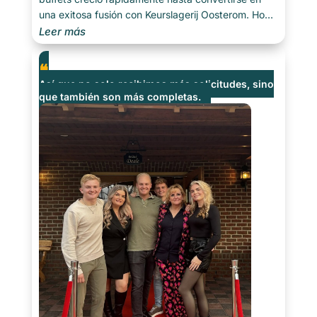
una exitosa fusión con Keurslagerij Oosterom. Hoy
existe una empresa de catering profesional [...]
Leer más
Así que no solo recibimos más solicitudes, sino
que también son más completas.