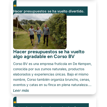
— y esos valores también querían verlos reflejados
en [...]
Hacer presupuestos se ha vuelto divertido.
Hacer presupuestos se ha vuelto
algo agradable en Corso BV
Corso BV es una empresa frutícola en De Kempen,
conocida por sus zumos naturales, productos
elaborados y experiencias únicas. Bajo el mismo
nombre, Corso también organiza brunchs, cenas,
eventos y catas en su finca en plena naturaleza.
Del huerto al plato: todo gira en torno a la conexión,
Leer más
la autenticidad y la historia detrás de los
productos. Hacer presupuestos se ha vuelto algo
agradable [...]