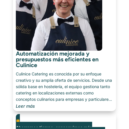
Automatización mejorada y
presupuestos más eficientes en
Culinice
Culinice Catering es conocida por su enfoque
creativo y su amplia oferta de servicios. Desde una
sólida base en hostelería, el equipo gestiona tanto
catering en localizaciones externas como
conceptos culinarios para empresas y particulares.
Con un ojo atento a la presentación y la
Leer más
experiencia, Culinice transforma cada [...]
Ahorramos tiempo, conseguimos más