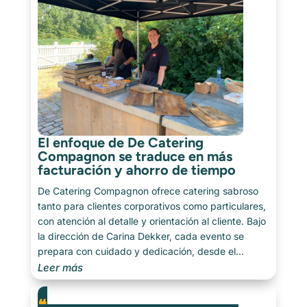
El enfoque de De Catering
Compagnon se traduce en más
facturación y ahorro de tiempo
De Catering Compagnon ofrece catering sabroso
tanto para clientes corporativos como particulares,
con atención al detalle y orientación al cliente. Bajo
la dirección de Carina Dekker, cada evento se
prepara con cuidado y dedicación, desde el
presupuesto hasta la ejecución. El servicio
Leer más
personalizado y la fiabilidad son [...]