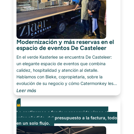
Modernización y más reservas en el
espacio de eventos De Casteleer
En el verde Kasterlee se encuentra De Casteleer:
un elegante espacio de eventos que combina
calidez, hospitalidad y atención al detalle.
Hablamos con Bieke, copropietaria, sobre la
evolución de su negocio y cómo Catermonkey les
ayuda a que cada evento funcione sin
Leer más
contratiempos [...]
Lo analizamos a fondo y enseguida vimos el
valor añadido: del presupuesto a la factura, todo
en un solo flujo.