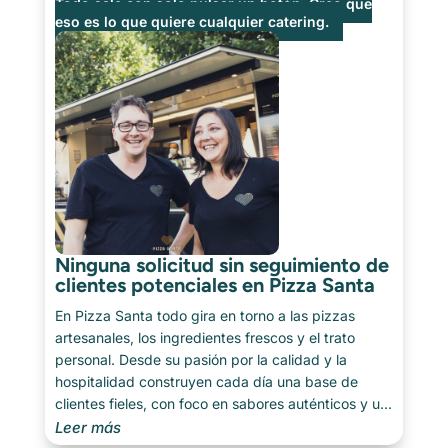
Todo sale con solo pulsar un botón. Creo que
eso es lo que quiere cualquier catering.
Ninguna solicitud sin seguimiento de
clientes potenciales en Pizza Santa
En Pizza Santa todo gira en torno a las pizzas
artesanales, los ingredientes frescos y el trato
personal. Desde su pasión por la calidad y la
hospitalidad construyen cada día una base de
clientes fieles, con foco en sabores auténticos y un
servicio ágil. Hablamos con Mike sobre cómo
Leer más
consiguen tener orden y tranquilidad en su