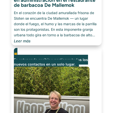
en administración en el restaurante
de barbacoa De Mallemok
En el corazón de la ciudad amurallada frisona de
Sloten se encuentra De Mallemok — un lugar
donde el fuego, el humo y las marcas de la parrilla
son los protagonistas. En esta imponente granja
urbana todo gira en torno a la barbacoa de alto
nivel. Hablamos con Martude y Anna sobre [...]
Leer más
Es estupendo recibir y gestionar todos los
nuevos contactos en un solo lugar.