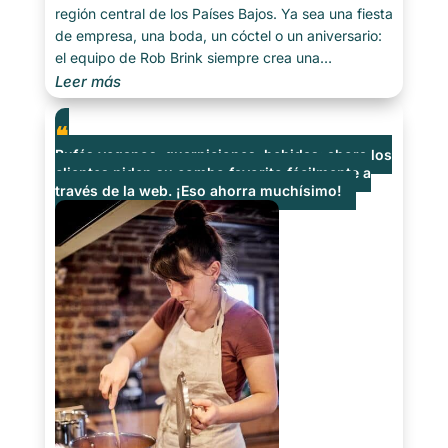
región central de los Países Bajos. Ya sea una fiesta
de empresa, una boda, un cóctel o un aniversario:
el equipo de Rob Brink siempre crea una
experiencia completa adaptada a cada ocasión.
Leer más
Desde elegantes buffets y cenas elaboradas hasta
alquiler de material para fiestas, todo se gestiona
con [...]
Bufés veganos, guarniciones, bebidas: ahora los
clientes piden su combo favorito fácilmente a
través de la web. ¡Eso ahorra muchísimo!