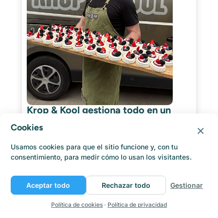
Krop & Kool gestiona todo en un
solo lugar
×
Cookies
Krop & Kool es una empresa de catering con los
pies en la tierra: flexible, de temporada y siempre
Usamos cookies para que el sitio funcione y, con tu
adaptada a las necesidades del cliente. Bajo la
consentimiento, para medir cómo lo usan los visitantes.
dirección de Guido, el equipo gestiona encargos
muy variados: desde cenas íntimas hasta eventos
Aceptar todo
Rechazar todo
Gestionar
corporativos con [...]
Leer más
Política de cookies
·
Política de privacidad