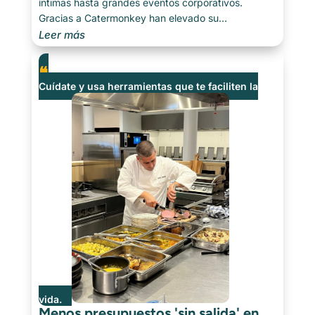
íntimas hasta grandes eventos corporativos.
Gracias a Catermonkey han elevado su
administración y planificación a otro nivel, sin
Leer más
renunciar al servicio personal. Hablamos con Rene
de Van Vonderen Catering en Verhuur. Un único
lugar para todo [...]
Cuídate y usa herramientas que te faciliten la
vida.
Menos presupuestos 'sin salida' en