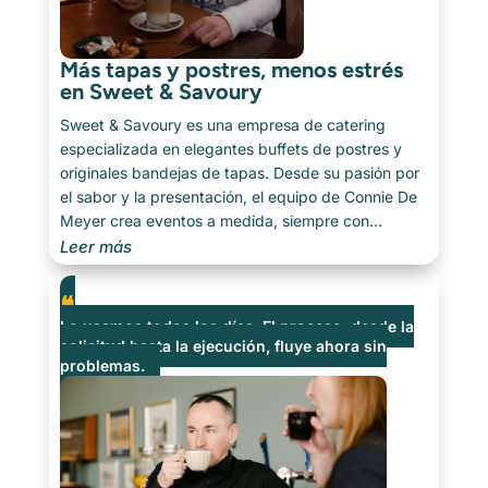
Más tapas y postres, menos estrés
en Sweet & Savoury
Sweet & Savoury es una empresa de catering
especializada en elegantes buffets de postres y
originales bandejas de tapas. Desde su pasión por
el sabor y la presentación, el equipo de Connie De
Meyer crea eventos a medida, siempre con
atención al detalle y al ambiente. Desde
Leer más
celebraciones familiares hasta eventos
corporativos con estilo: todo gira en torno a la
creatividad, el timing y la confianza. Hablamos con
Lo usamos todos los días. El proceso, desde la
Connie sobre [...]
solicitud hasta la ejecución, fluye ahora sin
problemas.