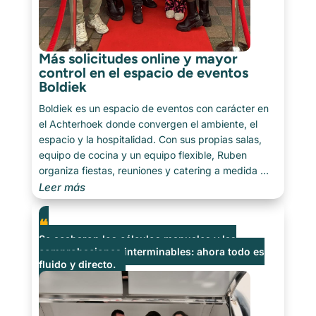
Más solicitudes online y mayor
control en el espacio de eventos
Boldiek
Boldiek es un espacio de eventos con carácter en
el Achterhoek donde convergen el ambiente, el
espacio y la hospitalidad. Con sus propias salas,
equipo de cocina y un equipo flexible, Ruben
organiza fiestas, reuniones y catering a medida —
siempre con un toque personal. Hablamos con [...]
Leer más
Se acabaron los cálculos manuales y las
comprobaciones interminables: ahora todo es
fluido y directo.