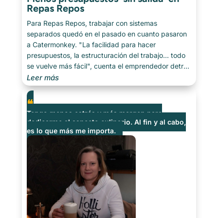
Repas Repos
Para Repas Repos, trabajar con sistemas
separados quedó en el pasado en cuanto pasaron
a Catermonkey. "La facilidad para hacer
presupuestos, la estructuración del trabajo... todo
se vuelve más fácil", cuenta el emprendedor detrás
del negocio. Y eso tiene resultados. Un único lugar
Leer más
central: uno de los grandes puntos positivos es que
"no solo tenemos menos estrés, sino que también
recibimos menos [...]
Tengo menos estrés y más margen para
dedicarme al aspecto culinario. Al fin y al cabo,
es lo que más me importa.