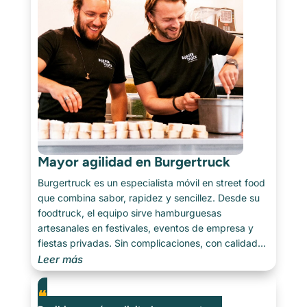
Mayor agilidad en Burgertruck
Burgertruck es un especialista móvil en street food
que combina sabor, rapidez y sencillez. Desde su
foodtruck, el equipo sirve hamburguesas
artesanales en festivales, eventos de empresa y
fiestas privadas. Sin complicaciones, con calidad
— y un enfoque práctico que encaja con el ritmo
Leer más
ágil de [...]