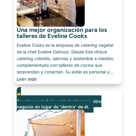
Una mejor organización para los
talleres de Eveline Cooks
Eveline Cooks es la empresa de catering vegetal
de la chef Eveline Delnooz. Desde Ede ofrece
catering colorido, sabroso y sostenible a medida,
complementado con talleres de cocina que
sorprenden y conectan. Su estilo es personal y
refinado, con foco en ingredientes naturales y una
Leer más
cocina consciente. Esa misma visión la buscó
también en su forma de organizarse: sencillez, [...]
Queríamos trabajar más 'sobre' nuestro
negocio en lugar de 'dentro' de él.