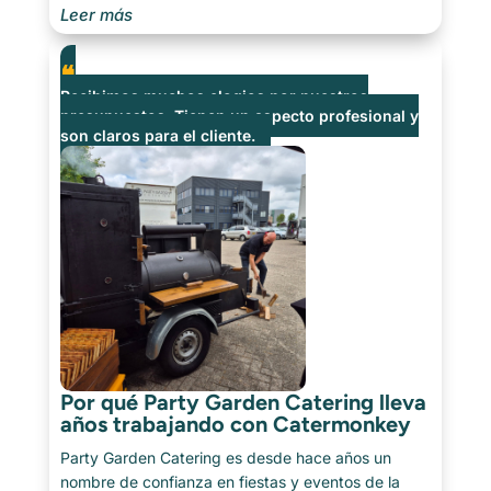
particulares. Ya sea para cenas exclusivas,
Leer más
almuerzos corporativos de lujo o eventos con
personalidad, QliChef siempre entrega un servicio a
medida con pasión y atención al detalle. Hablamos
Recibimos muchos elogios por nuestros
con [...]
presupuestos. Tienen un aspecto profesional y
son claros para el cliente.
Por qué Party Garden Catering lleva
años trabajando con Catermonkey
Party Garden Catering es desde hace años un
nombre de confianza en fiestas y eventos de la