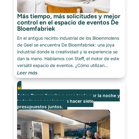
Más tiempo, más solicitudes y mejor
control en el espacio de eventos De
Bloemfabriek
En el antiguo recinto industrial de los Bloemmolens
de Geel se encuentra De Bloemfabriek: una joya
industrial donde la creatividad y la experiencia se
dan la mano. Hablamos con Steff, el motor de este
versátil espacio de eventos. ¿Cómo utilizan
Catermonkey en su día a día? [...]
Leer más
Antes Bruun llegaba a casa tarde por la noche y
todavía nos poníamos a hacer siete
presupuestos juntos.