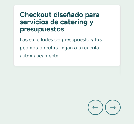
Checkout diseñado para
Co
servicios de catering y
ap
presupuestos
Un 
Las solicitudes de presupuesto y los
ap
pedidos directos llegan a tu cuenta
dir
automáticamente.
cam
vis