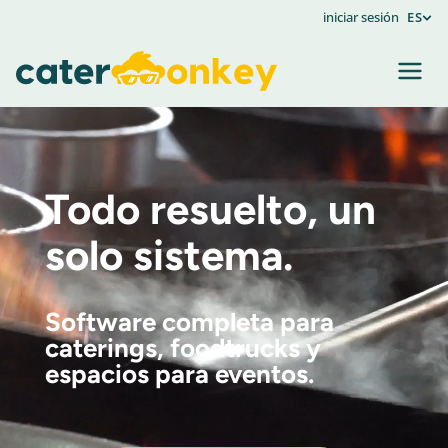
iniciar sesión
ES
Videospeler
Todo resuelto, un
solo sistema.
Software completa para
caterings, foodtrucks y
espacios para eventos.