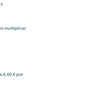
s.
s multiplicar
ja 6,60 € por