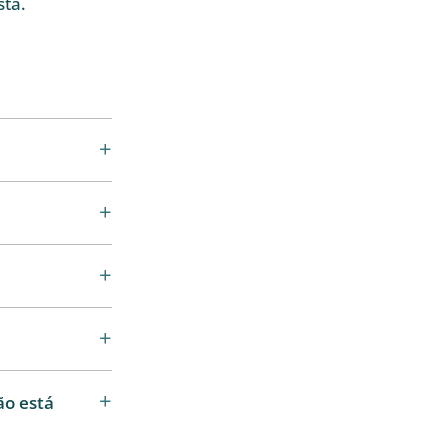
sta.
o está