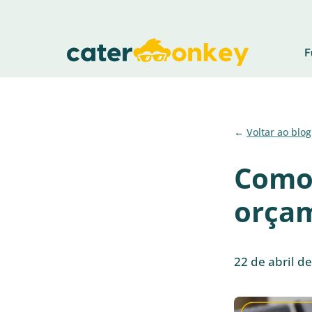
F
Voltar ao blog
Como 
orçam
22 de abril d