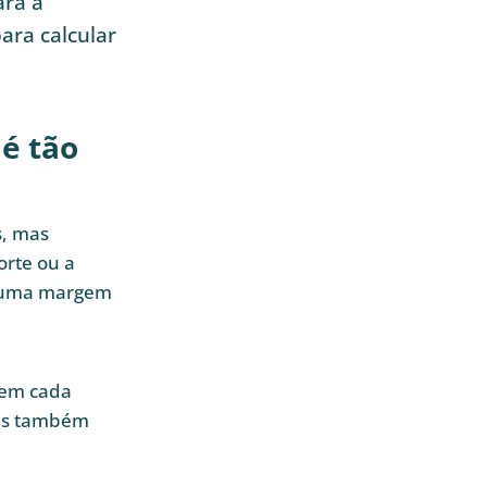
ara a
ara calcular
é tão
s, mas
orte ou a
m uma margem
 em cada
 mas também