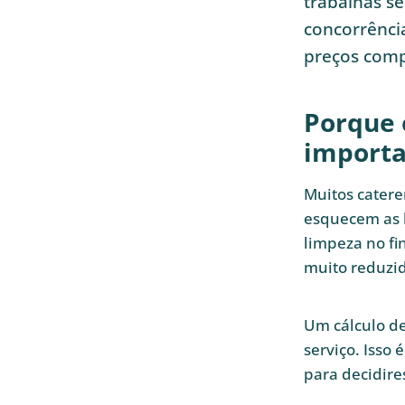
trabalhas se
concorrência
preços compe
Porque 
import
Muitos catere
esquecem as h
limpeza no fi
muito reduzid
Um cálculo de
serviço. Isso
para decidire