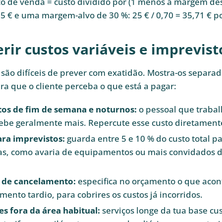
o de venda = custo dividido por (1 menos a margem de
5 € e uma margem-alvo de 30 %: 25 € / 0,70 = 35,71 € p
rir custos variáveis e imprevist
 são difíceis de prever com exatidão. Mostra-os separ
a que o cliente perceba o que está a pagar:
os de fim de semana e noturnos:
o pessoal que traba
cebe geralmente mais. Repercute esse custo diretament
ra imprevistos:
guarda entre 5 e 10 % do custo total p
s, como avaria de equipamentos ou mais convidados d
 de cancelamento:
especifica no orçamento o que acon
ento tardio, para cobrires os custos já incorridos.
s fora da área habitual:
serviços longe da tua base cu