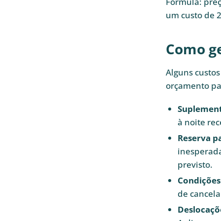
Fórmula: preç
um custo de 2
Como ge
Alguns custos
orçamento par
Suplement
à noite re
Reserva pa
inesperada
previsto.
Condições
de cancelam
Deslocaçõe