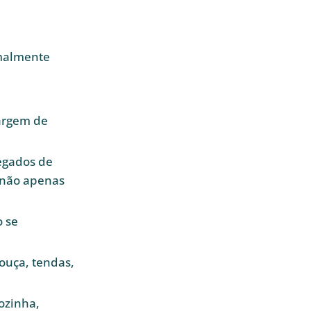
rmalmente
argem de
regados de
 não apenas
o se
ouça, tendas,
ozinha,