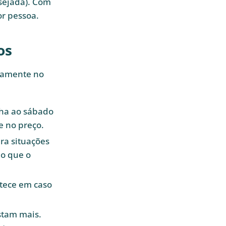
sejada). Com
or pessoa.
os
adamente no
lha ao sábado
e no preço.
ara situações
o que o
tece em caso
stam mais.