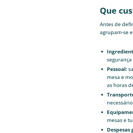
Que cust
Antes de defi
agrupam-se em
Ingredient
segurança 
Pessoal:
sa
mesa e mo
as horas de
Transporte
necessário
Equipamen
mesas e tu
Despesas g