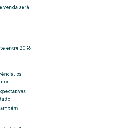
de venda será
te entre 20 %
rência, os
lume.
xpectativas
dade.
s também