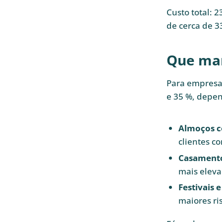
Custo total: 
de cerca de 3
Que mar
Para empresa
e 35 %, depen
Almoços c
clientes 
Casamentos
mais eleva
Festivais 
maiores ris