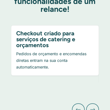
funcionalidades de um
relance!
Checkout criado para
Co
serviços de catering e
a
orçamentos
Um 
Pedidos de orçamento e encomendas
qu
diretas entram na sua conta
en
automaticamente.
orç
reg