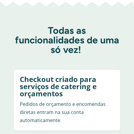
Todas as
funcionalidades de uma
só vez!
Checkout criado para
C
serviços de catering e
a
orçamentos
Um 
Pedidos de orçamento e encomendas
qu
diretas entram na sua conta
en
automaticamente.
orç
reg