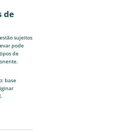
s de
estão sujeitos
levar pode
tipos de
ponente.
o: base
iginar
.