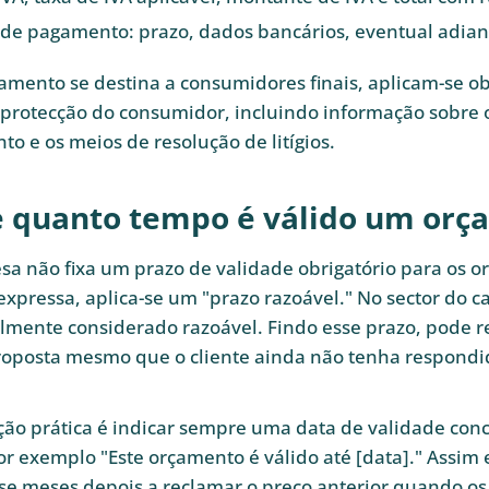
de pagamento: prazo, dados bancários, eventual adia
mento se destina a consumidores finais, aplicam-se o
 protecção do consumidor, incluindo informação sobre o
o e os meios de resolução de litígios.
 quanto tempo é válido um orç
esa não fixa um prazo de validade obrigatório para os 
pressa, aplica-se um "prazo razoável." No sector do ca
almente considerado razoável. Findo esse prazo, pode re
roposta mesmo que o cliente ainda não tenha respondi
ão prática é indicar sempre uma data de validade con
r exemplo "Este orçamento é válido até [data]." Assim
sse meses depois a reclamar o preço anterior quando os