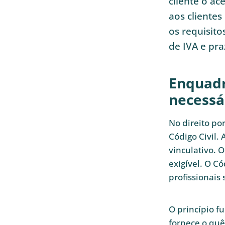
cliente o ac
aos clientes
os requisito
de IVA e pra
Enquadr
necessá
No direito po
Código Civil.
vinculativo. 
exigível. O Có
profissionais 
O princípio f
fornece o qu