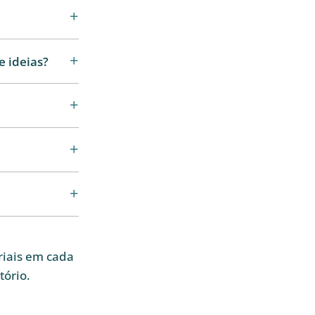
e ideias?
iais em cada
ório.