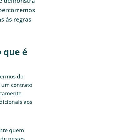
s e demonstra
 percorremos
s às regras
 que é
termos do
e um contrato
dicamente
dicionais aos
ente quem
ade nestes