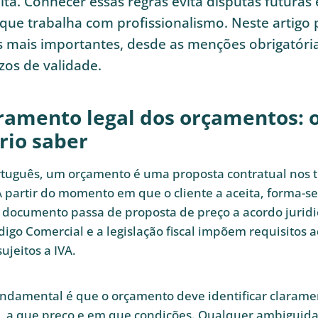
eita. Conhecer essas regras evita disputas futura
 que trabalha com profissionalismo. Neste artigo
s mais importantes, desde as menções obrigatória
zos de validade.
amento legal dos orçamentos: o
rio saber
rtuguês, um orçamento é uma proposta contratual nos 
 A partir do momento em que o cliente a aceita, forma-s
O documento passa de proposta de preço a acordo juri
digo Comercial e a legislação fiscal impõem requisitos a
sujeitos a IVA.
undamental é que o orçamento deve identificar claram
ê, a que preço e em que condições. Qualquer ambiguid