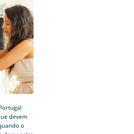
Portugal
 que devem
 quando o