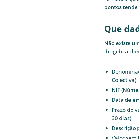
pontos tende 
Que dad
Não existe u
dirigido a cli
Denominaçã
Colectiva)
NIF (Número
Data de e
Prazo de v
30 dias)
Descrição 
Valor sem I