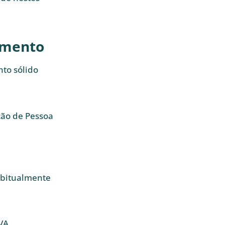
amento
to sólido
ção de Pessoa
abitualmente
IVA