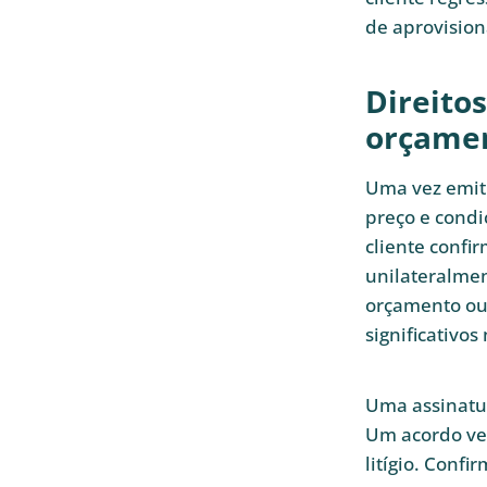
de aprovisio
Direito
orçame
Uma vez emiti
preço e condi
cliente confir
unilateralmen
orçamento ou 
significativos
Uma assinatur
Um acordo ver
litígio. Confi