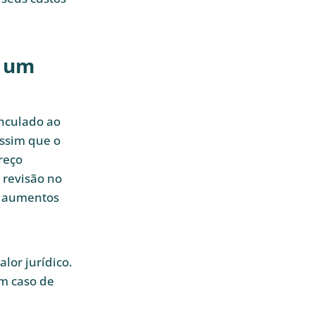
e um
inculado ao
assim que o
reço
 revisão no
e aumentos
lor jurídico.
em caso de