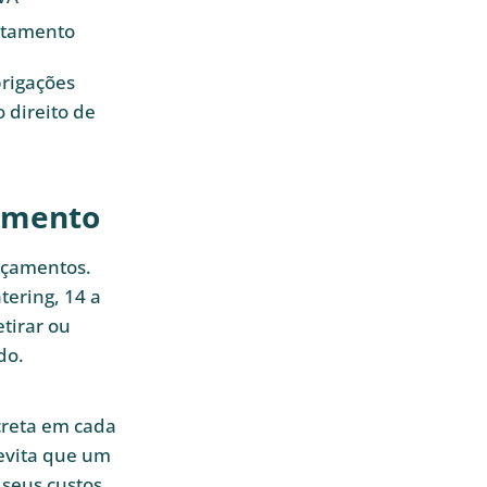
ntamento
brigações
 direito de
amento
orçamentos.
tering, 14 a
tirar ou
do.
creta em cada
 evita que um
 seus custos