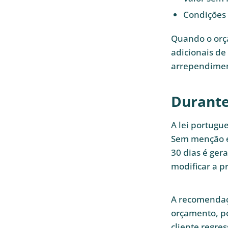
Condições 
Quando o orça
adicionais de
arrependiment
Durante
A lei portugu
Sem menção ex
30 dias é ger
modificar a p
A recomendaç
orçamento, po
cliente regre