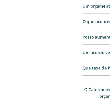
Um orçamento 
O que aconte
Posso aument
Um acordo ver
Que taxa de I
O Catermonk
orça