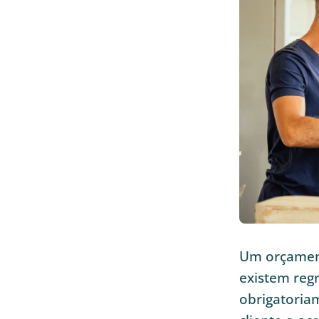
Um orçament
existem reg
obrigatoria