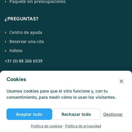
Paquete sin preocupaciones
¿PREGUNTAS?
Centro de ayuda
Reservar una cita
Folleto
+31 (0) 88 266 6539
SÍGUENOS
×
Cookies
Usamos cookies para que el sitio funcione y, con tu
consentimiento, para medir cómo lo usan los visitantes.
Aceptar todo
Rechazar todo
Gestionar
© Catermonkey
Política de privacidad
Política de cookies
Condiciones de uso
Empleo
Política de cookies
·
Política de privacidad