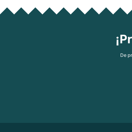
¡P
De pr