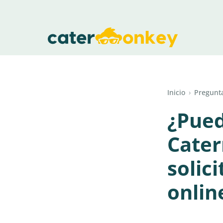
Inicio
›
Pregunta
¿Pued
Cater
solic
onlin