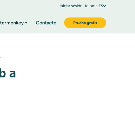
iniciar sesión
Idioma:
ES
termonkey
Contacto
Prueba gratis
…
b a