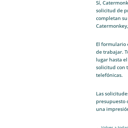
Sí, Catermonk
solicitud de 
completan su 
Catermonkey, 
El formulario
de trabajar. 
lugar hasta e
solicitud con 
telefónicas.
Las solicitud
presupuesto o
una impresión
Volver a toda