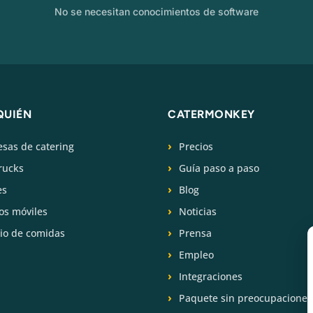
No se necesitan conocimientos de software
QUIÉN
CATERMONKEY
sas de catering
Precios
rucks
Guía paso a paso
es
Blog
os móviles
Noticias
cio de comidas
Prensa
Empleo
Integraciones
Paquete sin preocupaciones