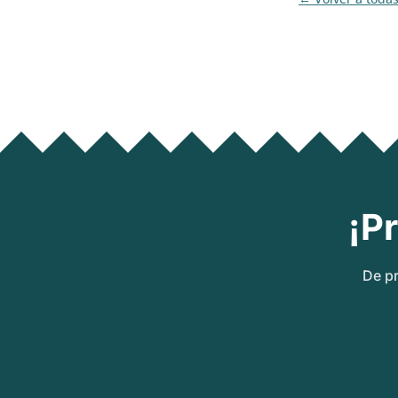
¡P
De pr