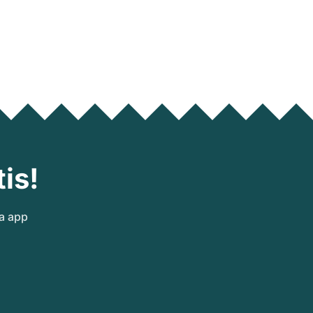
is!
ra app