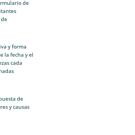
ormulario de
itantes
 de
iva y forma
 la fecha y el
ezas cada
amadas
opuesta de
res y causas