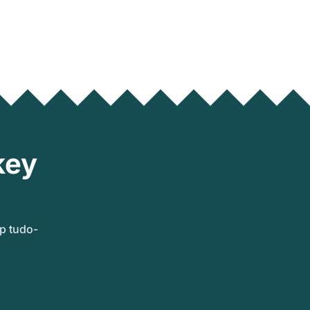
key
p tudo-