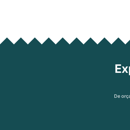
Ex
De orç