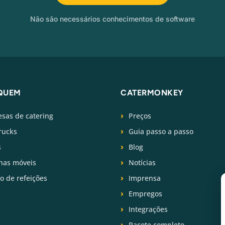
Não são necessários conhecimentos de software
QUEM
CATERMONKEY
sas de catering
Preços
rucks
Guia passo a passo
s
Blog
has móveis
Notícias
ço de refeições
Imprensa
Empregos
Integrações
Pacote completo