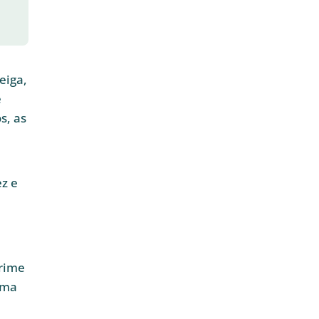
eiga,
e
s, as
ez e
prime
ema