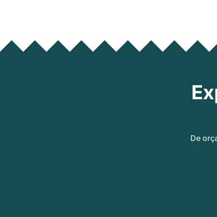
Ex
De orç