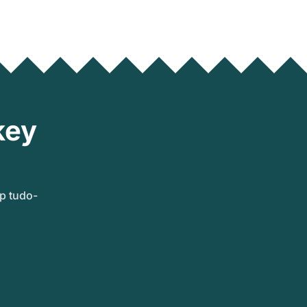
key
p tudo-