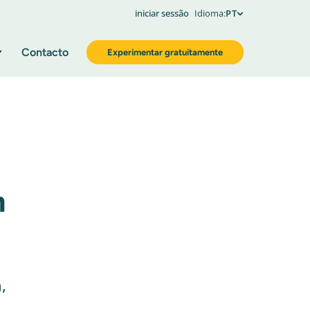
iniciar sessão
Idioma:
PT
Contacto
Experimentar gratuitamente
m
,