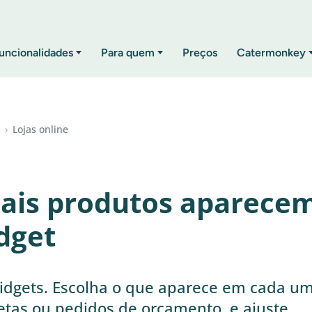
uncionalidades
Para quem
Preços
Catermonkey
›
Lojas online
uais produtos aparece
dget
widgets. Escolha o que aparece em cada um
tas ou pedidos de orçamento, e ajuste