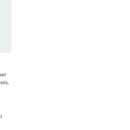
uer
ois,
l