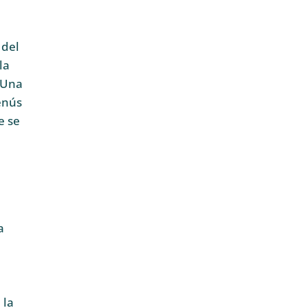
 del
la
 Una
enús
e se
a
 la