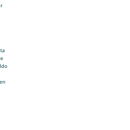
ar
ta
de
aldo
den