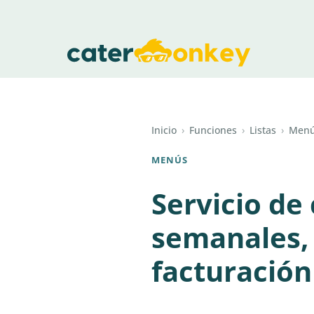
Inicio
›
Funciones
›
Listas
›
Men
MENÚS
Servicio de
semanales, 
facturació