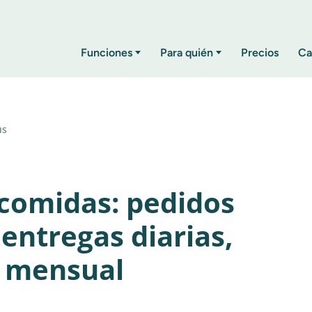
Funciones
Para quién
Precios
Ca
ús
 comidas: pedidos
entregas diarias,
n mensual