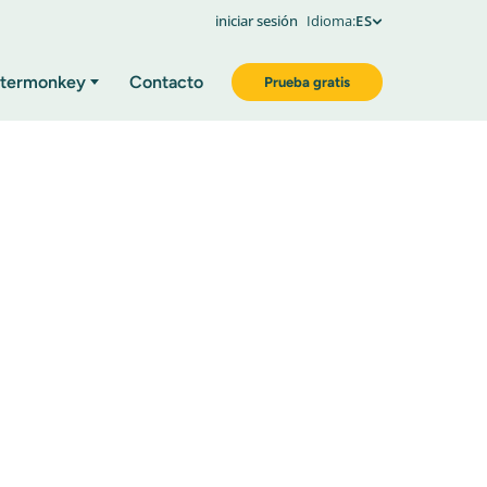
iniciar sesión
Idioma:
ES
termonkey
Contacto
Prueba gratis