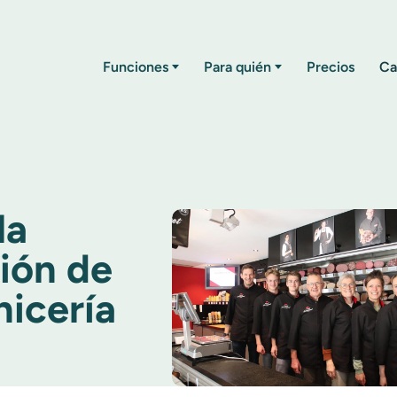
Funciones
Para quién
Precios
Ca
la
ción de
nicería