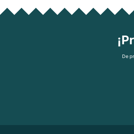
¡P
De pr