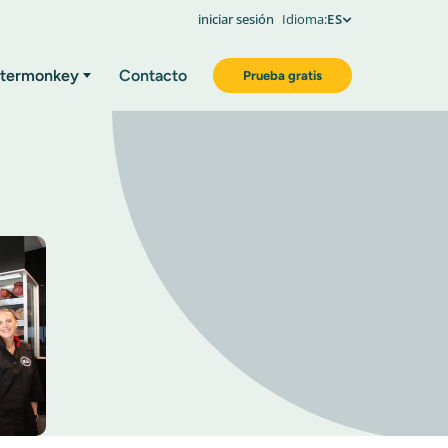
iniciar sesión
Idioma:
ES
termonkey
Contacto
Prueba gratis