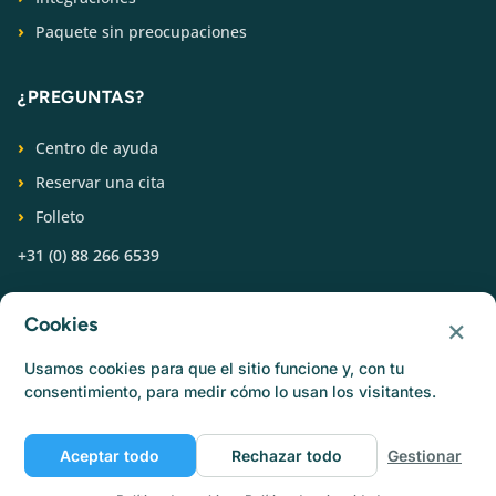
Paquete sin preocupaciones
¿PREGUNTAS?
Centro de ayuda
Reservar una cita
Folleto
+31 (0) 88 266 6539
SÍGUENOS
×
Cookies
Usamos cookies para que el sitio funcione y, con tu
consentimiento, para medir cómo lo usan los visitantes.
Aceptar todo
Rechazar todo
Gestionar
© Catermonkey
Política de privacidad
Política de cookies
Condiciones de uso
Empleo