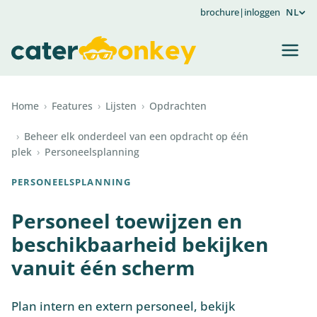
brochure
|
inloggen
NL
Home
›
Features
›
Lijsten
›
Opdrachten
›
Beheer elk onderdeel van een opdracht op één
plek
›
Personeelsplanning
PERSONEELSPLANNING
Personeel toewijzen en
beschikbaarheid bekijken
vanuit één scherm
Plan intern en extern personeel, bekijk