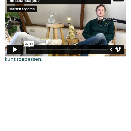
Webinar: meer bezoekers naar je
cateringwebsite
Samen met
Foodtruckbestellen.be
duiken we in
een vraag die elke cateraar herkent: hoe krijg je
meer bezoekers naar je website? Een praktisch
marketingwebinar met concrete tips die je meteen
kunt toepassen.