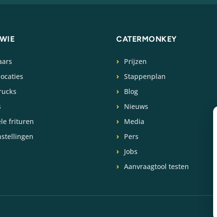
WIE
CATERMONKEY
aars
Prijzen
locaties
Stappenplan
rucks
Blog
s
Nieuws
le frituren
Media
nstellingen
Pers
Jobs
Aanvraagtool testen