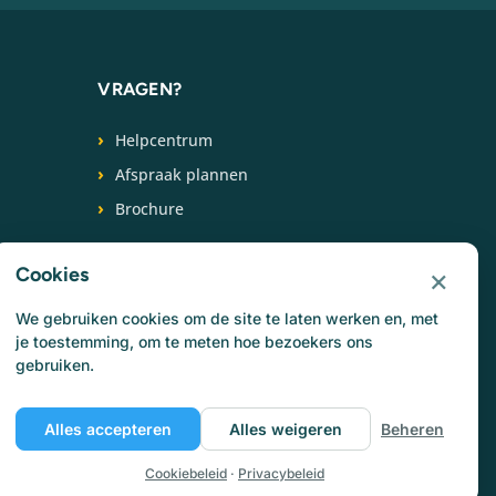
VRAGEN?
Helpcentrum
Afspraak plannen
Brochure
+31 (0) 88 266 6539
×
Cookies
VOLG ONS
We gebruiken cookies om de site te laten werken en, met
je toestemming, om te meten hoe bezoekers ons
gebruiken.
Alles accepteren
Alles weigeren
Beheren
Cookiebeleid
·
Privacybeleid
Privacybeleid
Cookiebeleid
Gebruikersvoorwaarden
Jobs