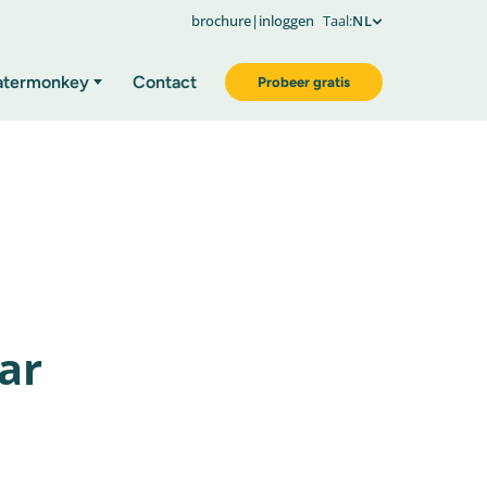
brochure
|
inloggen
Taal:
NL
atermonkey
Contact
Probeer gratis
ar