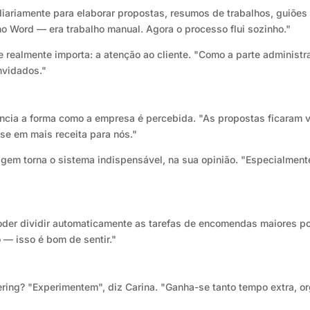
ariamente para elaborar propostas, resumos de trabalhos, guiões 
no Word — era trabalho manual. Agora o processo flui sozinho."
 realmente importa: a atenção ao cliente. "Como a parte administr
nvidados."
cia a forma como a empresa é percebida. "As propostas ficaram vi
-se em mais receita para nós."
agem torna o sistema indispensável, na sua opinião. "Especialmen
poder dividir automaticamente as tarefas de encomendas maiores po
 — isso é bom de sentir."
ring? "Experimentem", diz Carina. "Ganha-se tanto tempo extra, or