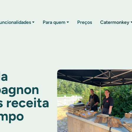
uncionalidades
Para quem
Preços
Catermonkey
da
pagnon
s receita
empo