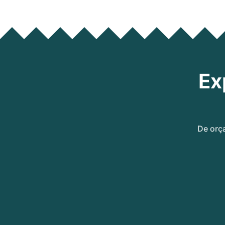
Ex
De orç