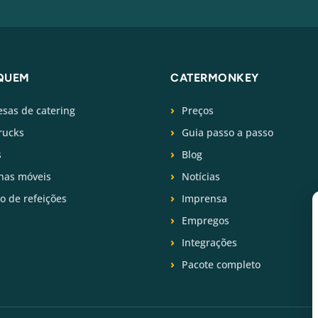
QUEM
CATERMONKEY
sas de catering
Preços
rucks
Guia passo a passo
s
Blog
has móveis
Notícias
ço de refeições
Imprensa
Empregos
Integrações
Pacote completo