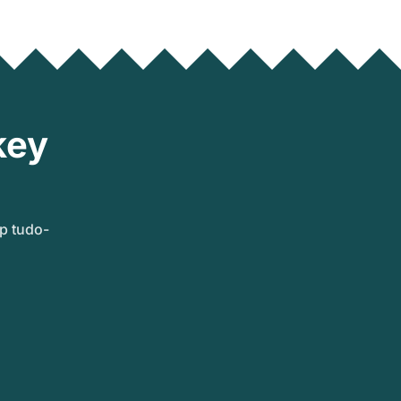
key
p tudo-