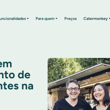
uncionalidades
Para quem
Preços
Catermonkey
sem
to de
ntes na