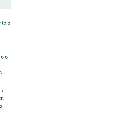
nto e
do o
.
ra
t,
o