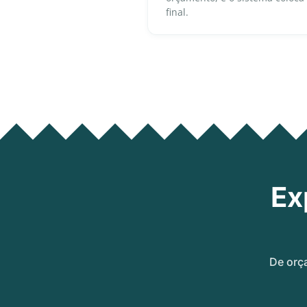
final.
Ex
De orç