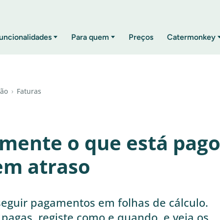
uncionalidades
Para quem
Preços
Catermonkey
ção
›
Faturas
mente o que está pago
em atraso
seguir pagamentos em folhas de cálculo.
pagas, registe como e quando, e veja os