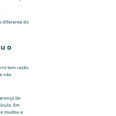
a
 diferente do
u o
rro tem razão
se não
ferença de
álculo. Em
que mudou e