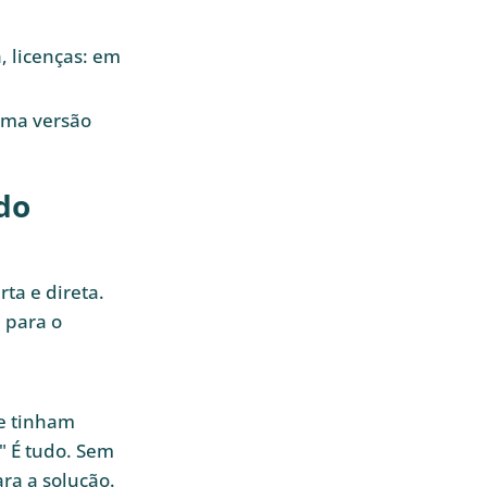
, licenças: em
ma versão
do
ta e direta.
 para o
te tinham
" É tudo. Sem
ra a solução.