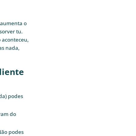
e aumenta o
orver tu.
o aconteceu,
as nada,
liente
da) podes
avam do
Não podes