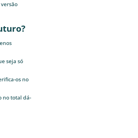
 versão
uturo?
menos
e seja só
rifica-os no
no total dá-