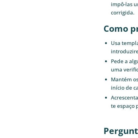
impô-las u
corrigida.
Como pr
Usa templa
introduzir
Pede a alg
uma verifi
Mantém os 
início de c
Acrescenta
te espaço 
Pergunt