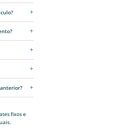
lculo?
ento?
anterior?
tes fixos e
uais.