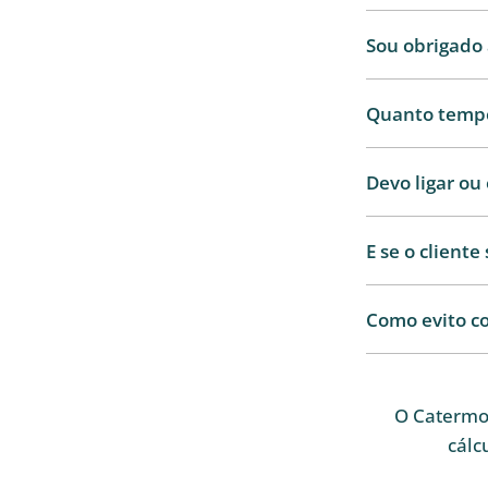
Sou obrigado 
Quanto tempo 
Devo ligar o
E se o cliente
Como evito c
O Catermon
cálc