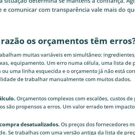
a situação determina se manténs a confiança. Agi
 e comunicar com transparência vale mais do qu
 razão os orçamentos têm erros
rabalham muitas variáveis em simultâneo: ingredientes,
axas, equipamento. Um erro numa célula, uma lista de 
 ou uma linha esquecida e o orçamento já não está cor
ealidade de trabalhar manualmente com muitos dados.
álculo.
Orçamentos complexos com escalões, custos de 
tos são propensos a erros. Um valor errado tem impacto
 compra desatualizados.
Os preços dos fornecedores
de. Se trabalhas com uma versão antiga da lista de preç