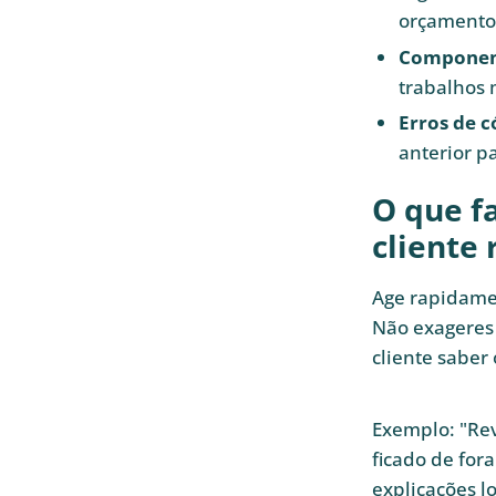
orçamento 
Component
trabalhos m
Erros de c
anterior p
O que fa
cliente
Age rapidamen
Não exageres 
cliente saber
Exemplo: "Rev
ficado de for
explicações l