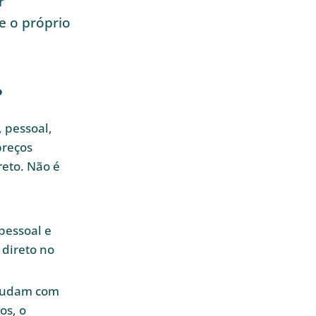
r
e o próprio
?
 pessoal,
preços
reto. Não é
pessoal e
 direto no
 mudam com
os, o