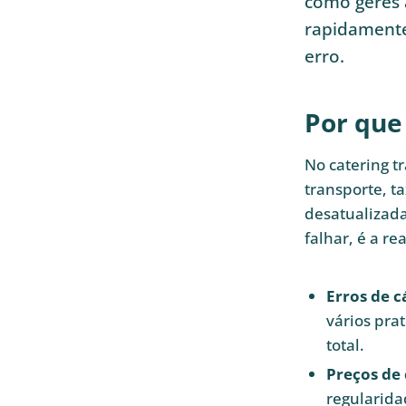
como geres 
rapidamente
erro.
Por que
No catering t
transporte, t
desatualizada
falhar, é a r
Erros de c
vários pra
total.
Preços de
regularida