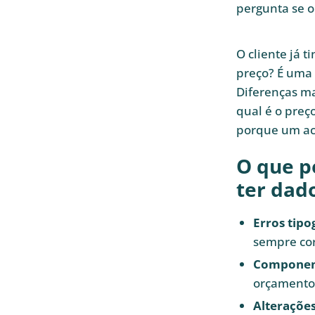
pergunta se o 
O cliente já 
preço? É uma 
Diferenças ma
qual é o preç
porque um ac
O que po
ter dad
Erros tip
sempre cor
Component
orçamento:
Alteraçõe