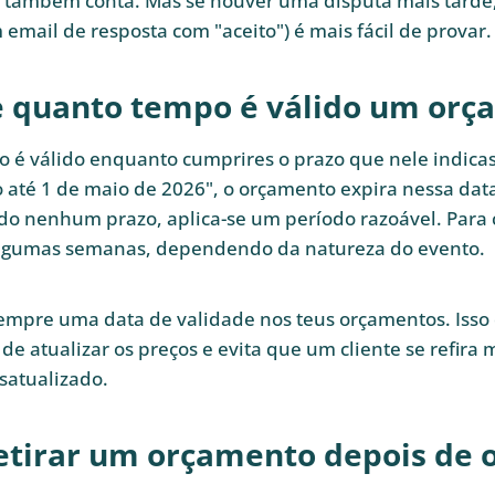
l também conta. Mas se houver uma disputa mais tarde
 email de resposta com "aceito") é mais fácil de provar.
 quanto tempo é válido um orç
é válido enquanto cumprires o prazo que nele indicast
do até 1 de maio de 2026", o orçamento expira nessa dat
ado nenhum prazo, aplica-se um período razoável. Para 
lgumas semanas, dependendo da natureza do evento.
sempre uma data de validade nos teus orçamentos. Isso 
 de atualizar os preços e evita que um cliente se refira
satualizado.
etirar um orçamento depois de 