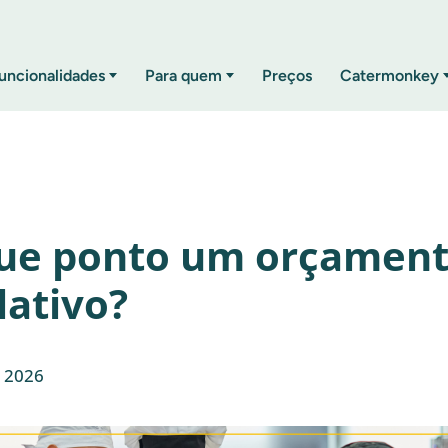
uncionalidades
Para quem
Preços
Catermonkey
ue ponto um orçament
lativo?
e 2026