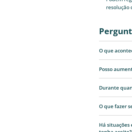
resolução d
Pergunt
O que acontec
Posso aumenta
Durante quan
O que fazer s
Há situações
tenha aceite?