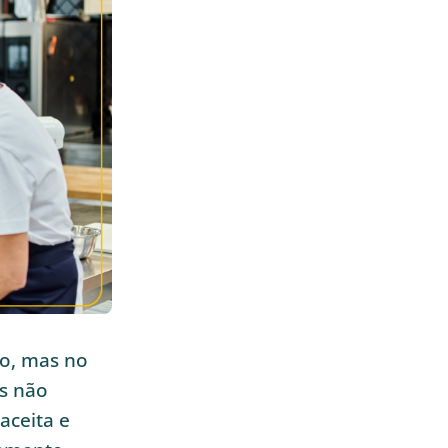
o, mas no
rs não
ceita e