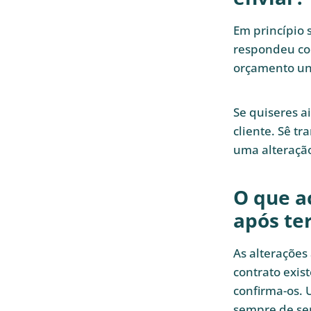
Em princípio s
respondeu com
orçamento un
Se quiseres a
cliente. Sê t
uma alteração
O que ac
após te
As alterações
contrato exist
confirma-os. 
sempre de ser