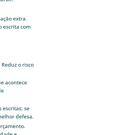
sação extra.
 escrita com
Reduz o risco
ue acontece
de
escritas: se
melhor defesa.
 orçamento.
idade e