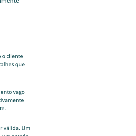
camente
o cliente
talhes que
mento vago
etivamente
te.
er válida. Um