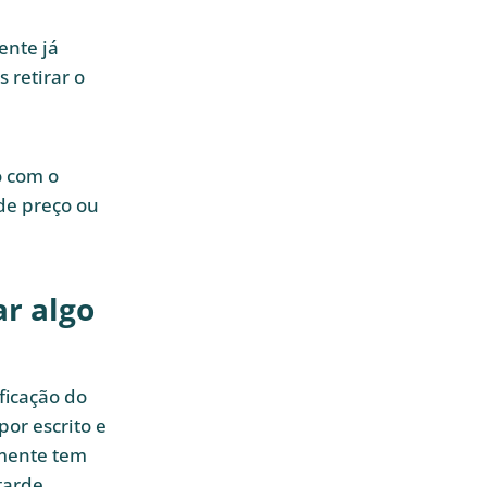
ente já
 retirar o
o com o
de preço ou
ar algo
ficação do
por escrito e
lmente tem
tarde.