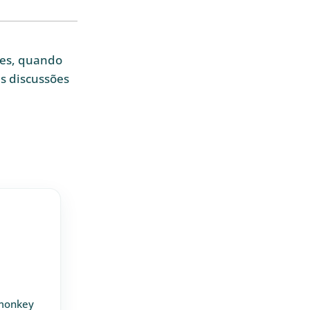
ces, quando
s discussões
rmonkey