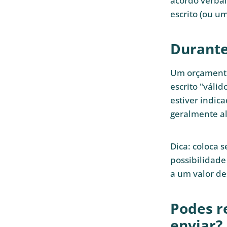
acordo verba
escrito (ou um
Durante
Um orçamento 
escrito "váli
estiver indic
geralmente a
Dica: coloca 
possibilidade
a um valor de
Podes r
enviar?