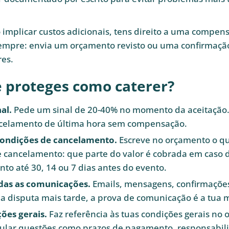
o implicar custos adicionais, tens direito a uma compen
mpre: envia um orçamento revisto ou uma confirmação
res.
 proteges como caterer?
al.
Pede um sinal de 20-40% no momento da aceitação. 
celamento de última hora sem compensação.
condições de cancelamento.
Escreve no orçamento o q
 cancelamento: que parte do valor é cobrada em caso 
to até 30, 14 ou 7 dias antes do evento.
das as comunicações.
Emails, mensagens, confirmações 
 disputa mais tarde, a prova de comunicação é a tua 
ões gerais.
Faz referência às tuas condições gerais no
ular questões como prazos de pagamento, responsabil