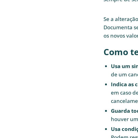
Se a alteraçã
Documenta se
os novos valo
Como te
Usa um sin
de um can
Indica as 
em caso de
cancelamen
Guarda to
houver uma
Usa condiç
Podem reg