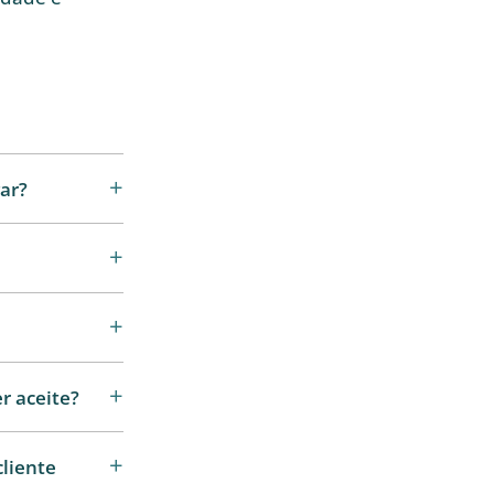
ar?
r aceite?
liente