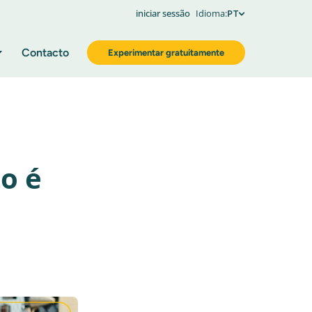
iniciar sessão
Idioma:
PT
Contacto
Experimentar gratuitamente
o é