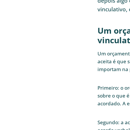
depois algo
vinculativo,
Um orça
vinculat
Um orçamento 
aceita é que 
importam na p
Primeiro: o o
sobre o que é
acordado. A e
Segundo: a ac