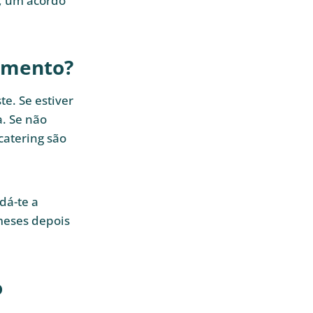
, um acordo
amento?
e. Se estiver
a. Se não
catering são
dá-te a
 meses depois
o