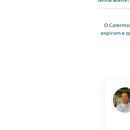
O Catermon
expiram e q