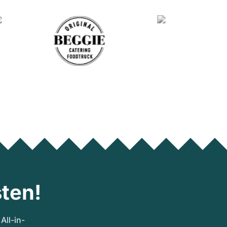
ten!
ll-in-