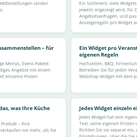
ektbestellungen landen
Ein Sortiment, viele Widget
o.
jeweils angezeigt wird, für 
Angebotsanfragen, und pass
Anzeigeregeln pro Widget a
usammenstellen – für
Ein Widget pro Veranst
eigenen Regeln
ige Menüs, Event-Pakete:
Hochzeiten, BBQ, Firmenlunc
diges Angebot mit einem
Betreiben Sie für jeden Ver
att einzelne Posten
Webshop-Widget mit dem pa
das, was Ihre Küche
Jedes Widget einzeln e
Jedes Widget hat sein eigen
Text, seine eigenen Fristen
Produkt – Ihre
Richten Sie sie separat ei
verkaufen nie mehr, als Sie
Einstellungen, über die Sie