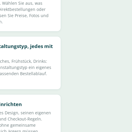
s. Wählen Sie aus, was
Direktbestellungen oder
en Sie Preise, Fotos und
n.
altungstyp, jedes mit
hes, Frühstück, Drinks:
anstaltungstyp ein eigenes
ssenden Bestellablauf.
inrichten
es Design, seinen eigenen
 und Checkout-Regeln.
n, ohne gemeinsame
 sich ärgern müssen.