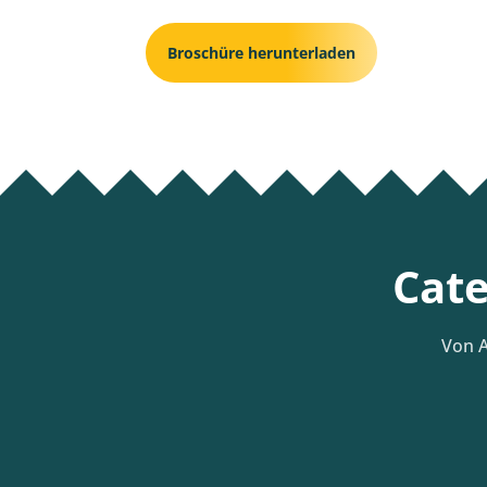
Broschüre herunterladen
Cate
Von A