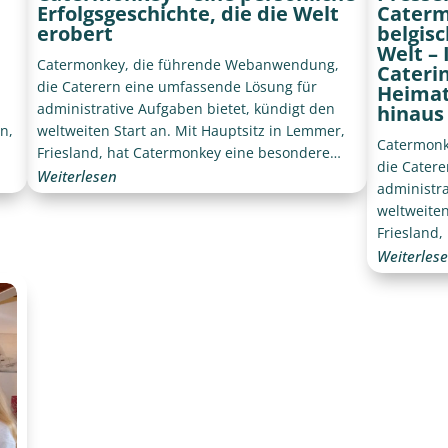
Erfolgsgeschichte, die die Welt
Caterm
erobert
belgis
Welt –
Catermonkey, die führende Webanwendung,
Cateri
die Caterern eine umfassende Lösung für
Heimat
administrative Aufgaben bietet, kündigt den
hinaus
n,
weltweiten Start an. Mit Hauptsitz in Lemmer,
Catermonk
Friesland, hat Catermonkey eine besondere
die Cater
Entstehungsgeschichte, die die Kraft von
Weiterlesen
administra
Zusammenarbeit und Ausdauer unterstreicht.
weltweiten
Friesland
Verbindun
Weiterles
Heimat vo
erfolgreic
darunter 
Streetfood 