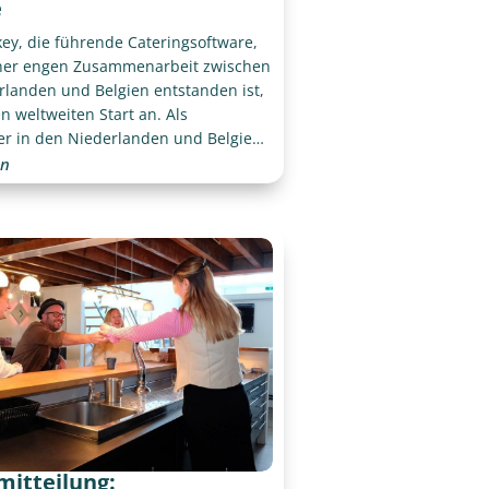
e
ey, die führende Cateringsoftware,
iner engen Zusammenarbeit zwischen
rlanden und Belgien entstanden ist,
n weltweiten Start an. Als
er in den Niederlanden und Belgien
onkey das Ziel, seine Plattform auf
en
en zu heben und Caterer weltweit
ützen.
mitteilung: