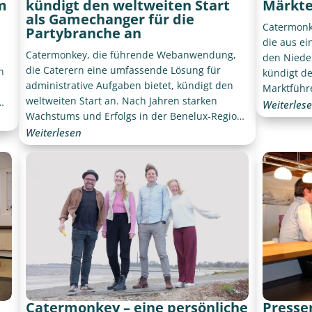
m
kündigt den weltweiten Start
Märkt
als Gamechanger für die
Catermonk
Partybranche an
die aus e
Catermonkey, die führende Webanwendung,
den Niede
die Caterern eine umfassende Lösung für
n
kündigt de
administrative Aufgaben bietet, kündigt den
Marktführ
weltweiten Start an. Nach Jahren starken
im
hat Caterm
Weiterles
Wachstums und Erfolgs in der Benelux-Region
neue Eben
erweitert Catermonkey seinen Einfluss auf
Weiterlesen
zu unterst
neue internationale Märkte.
Catermonkey – eine persönliche
Presse