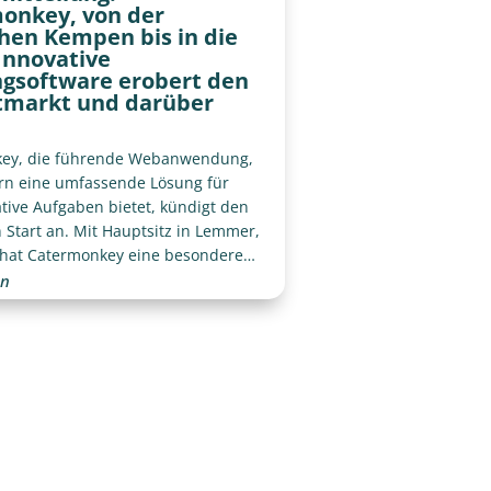
onkey, von der
chen Kempen bis in die
 Innovative
ngsoftware erobert den
markt und darüber
ey, die führende Webanwendung,
ern eine umfassende Lösung für
tive Aufgaben bietet, kündigt den
 Start an. Mit Hauptsitz in Lemmer,
, hat Catermonkey eine besondere
g zur belgischen Kempen, der
en
n CEO Maty Van Geirt, der mehrere
he Cateringkonzepte gegründet hat,
Hapjes & Co, Fingerfood Truck und
Festival.