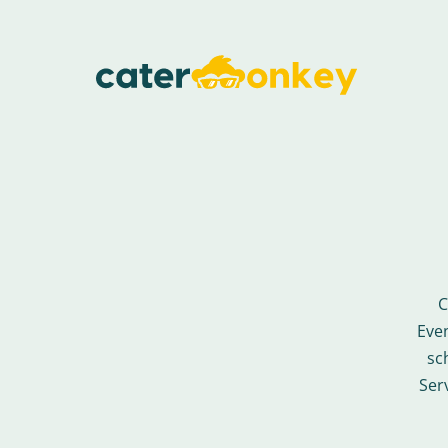
C
Eve
sc
Ser