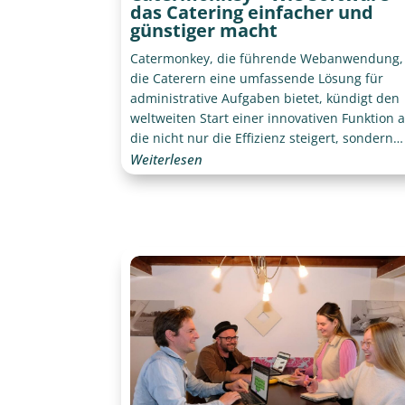
das Catering einfacher und
günstiger macht
Catermonkey, die führende Webanwendung,
die Caterern eine umfassende Lösung für
administrative Aufgaben bietet, kündigt den
weltweiten Start einer innovativen Funktion a
die nicht nur die Effizienz steigert, sondern
auch das Erlebnis auf eine neue Ebene hebt.
Weiterlesen