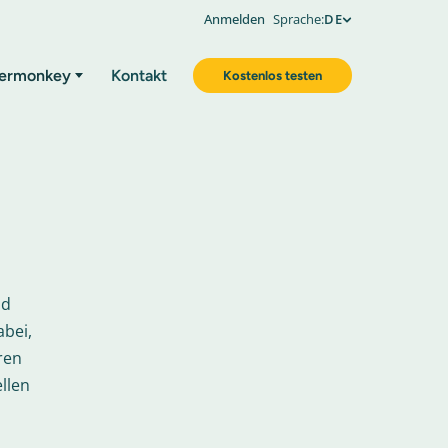
Anmelden
Sprache:
DE
ermonkey
Kontakt
Kostenlos testen
nd
bei,
ren
llen