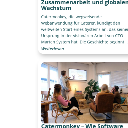
Zusammenarbeit und globale
Wachstum
Catermonkey, die wegweisende
Webanwendung für Caterer, kündigt den
weltweiten Start eines Systems an, das seine
Ursprung in der visionären Arbeit von CTO
Marten System hat. Die Geschichte beginnt 
Jahr 2012, nur zwei Jahre nach meinem
Weiterlesen
Abschluss als Software Engineer an der
Universität Twente, als ich auf einen Caterer
aus Breda traf, der sein Unternehmen
automatisieren wollte.
Catermonkey – Wie Software