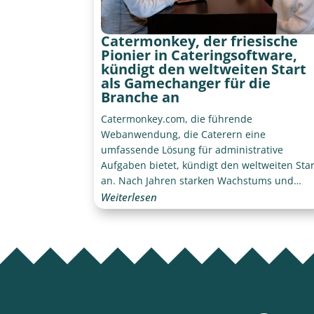
Catermonkey, der friesische
Pionier in Cateringsoftware,
kündigt den weltweiten Start
als Gamechanger für die
Branche an
Catermonkey.com, die führende
Webanwendung, die Caterern eine
umfassende Lösung für administrative
Aufgaben bietet, kündigt den weltweiten Star
an. Nach Jahren starken Wachstums und
Erfolgs, mit Hauptsitz in Lemmer, Friesland,
Weiterlesen
erweitert Catermonkey seinen Einfluss auf
neue internationale Märkte.