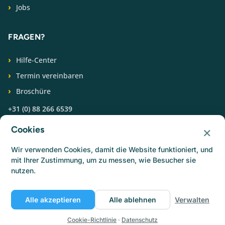
Jobs
FRAGEN?
Hilfe-Center
Termin vereinbaren
Broschüre
+31 (0) 88 266 6539
×
Cookies
FOLGEN SIE UNS
Wir verwenden Cookies, damit die Website funktioniert, und
mit Ihrer Zustimmung, um zu messen, wie Besucher sie
nutzen.
Alle akzeptieren
Alle ablehnen
Verwalten
© Catermonkey
Datenschutz
Cookie-Richtlinie
Nutzungsbedingungen
Jobs
Cookie-Richtlinie
·
Datenschutz