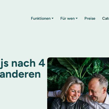
Funktionen
Für wen
Preise
Cat
js nach 4
 anderen
t