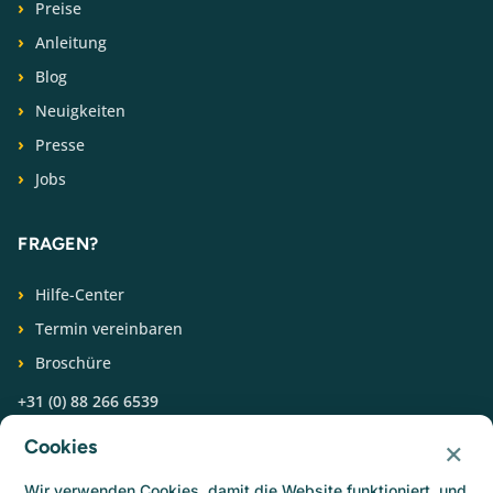
Preise
Anleitung
Blog
Neuigkeiten
Presse
Jobs
FRAGEN?
Hilfe-Center
Termin vereinbaren
Broschüre
+31 (0) 88 266 6539
×
Cookies
FOLGEN SIE UNS
Wir verwenden Cookies, damit die Website funktioniert, und