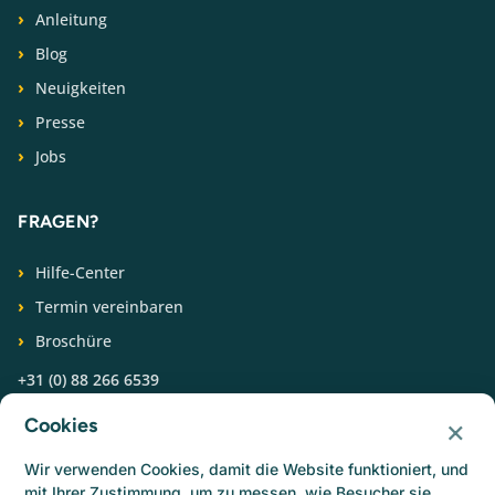
Anleitung
Blog
Neuigkeiten
Presse
Jobs
FRAGEN?
Hilfe-Center
Termin vereinbaren
Broschüre
+31 (0) 88 266 6539
×
Cookies
FOLGEN SIE UNS
Wir verwenden Cookies, damit die Website funktioniert, und
mit Ihrer Zustimmung, um zu messen, wie Besucher sie