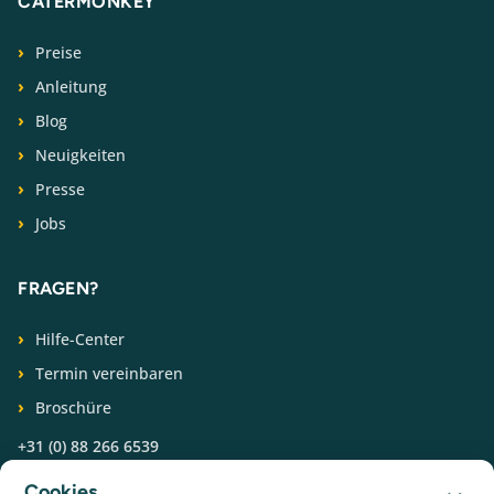
CATERMONKEY
Preise
Anleitung
Blog
Neuigkeiten
Presse
Jobs
FRAGEN?
Hilfe-Center
Termin vereinbaren
Broschüre
+31 (0) 88 266 6539
Cookies
FOLGEN SIE UNS