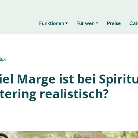
Funktionen
Für wen
Preise
Cat
log
iel Marge ist bei Spiri
tering realistisch?