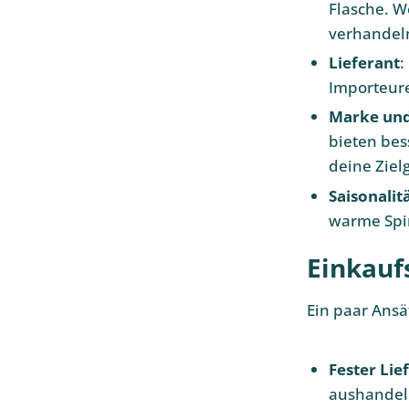
Flasche. W
verhandel
Lieferant
:
Importeure
Marke und
bieten bes
deine Ziel
Saisonalit
warme Spir
Einkauf
Ein paar Ansä
Fester Lie
aushandel