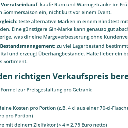
 Vorratseinkauf
: kaufe Rum und Warmgetränke im Früh
n Sommersaison ein, nicht kurz vor einem Event.
gleich
: teste alternative Marken in einem Blindtest mit
en. Eine günstigere Gin-Marke kann genauso gut absc
erige, was dir eine Margeverbesserung ohne Kundenver
s Bestandsmanagement
: zu viel Lagerbestand bestimm
ital und erzeugt Überhangbestände. Halte lieber ein b
es Sortiment.
den richtigen Verkaufspreis ber
 Formel zur Preisgestaltung pro Getränk:
ine Kosten pro Portion (z.B. 4 cl aus einer 70-cl-Flasch
ro pro Portion)
re mit deinem Zielfaktor (× 4 = 2,76 Euro netto)