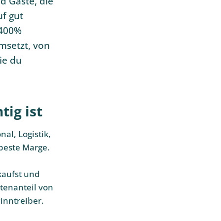
d Gäste, die
f gut
 400%
umsetzt, von
ie du
ig ist
al, Logistik,
 beste Marge.
kaufst und
stenanteil von
inntreiber.