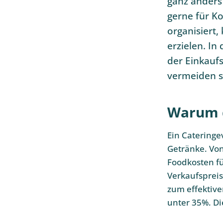
ganz anders 
gerne für K
organisiert,
erzielen. In
der Einkaufs
vermeiden so
Warum d
Ein Cateringe
Getränke. Von
Foodkosten fü
Verkaufspreis
zum effektive
unter 35%. D