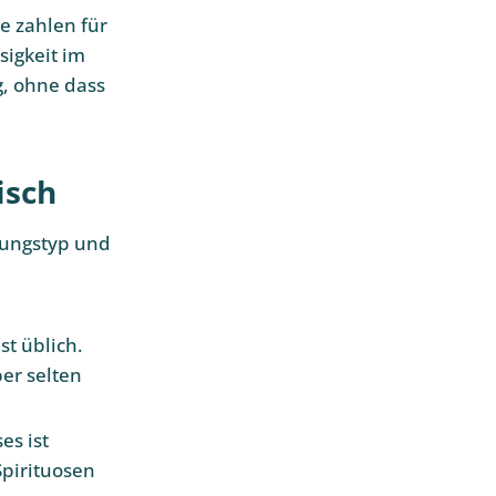
e zahlen für
sigkeit im
g, ohne dass
isch
ltungstyp und
st üblich.
er selten
es ist
Spirituosen