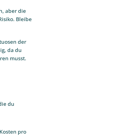
h, aber die
isiko. Bleibe
ituosen der
ig, da du
eren musst.
die du
 Kosten pro