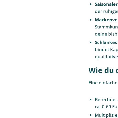
Saisonaler
der ruhige
Markenver
Stammkund
deine bish
Schlanke
bindet Kap
qualitativ
Wie du 
Eine einfache
Berechne de
ca. 0,69 Eu
Multiplizie