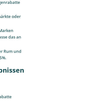
genrabatte
märkte oder
 Marken
asse das an
Wer Rum und
15%.
bnissen
abatte