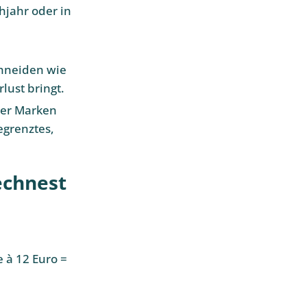
jahr oder in
hneiden wie
lust bringt.
ter Marken
egrenztes,
echnest
e à 12 Euro =