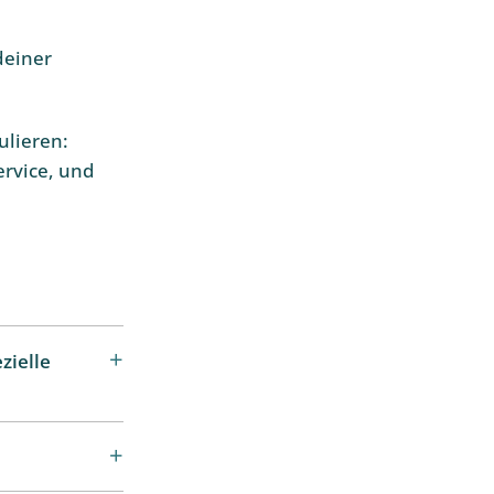
deiner
ulieren:
ervice, und
zielle