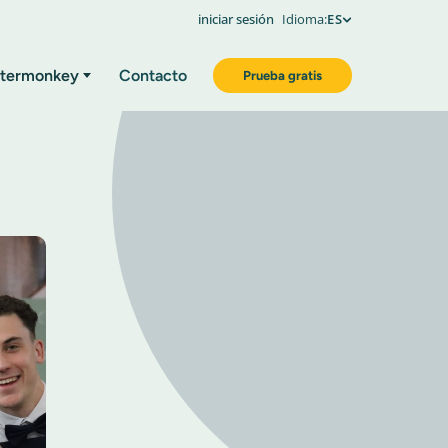
iniciar sesión
Idioma:
ES
termonkey
Contacto
Prueba gratis