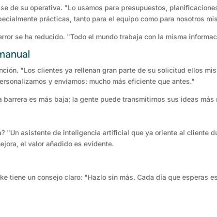
se de su operativa. "Lo usamos para presupuestos, planificacione
pecialmente prácticas, tanto para el equipo como para nosotros mi
e error se ha reducido. "Todo el mundo trabaja con la misma informa
 manual
ción. "Los clientes ya rellenan gran parte de su solicitud ellos m
personalizamos y enviamos: mucho más eficiente que antes."
 barrera es más baja; la gente puede transmitirnos sus ideas más r
? "Un asistente de inteligencia artificial que ya oriente al cliente d
ejora, el valor añadido es evidente.
ke tiene un consejo claro: "Hazlo sin más. Cada día que esperas es