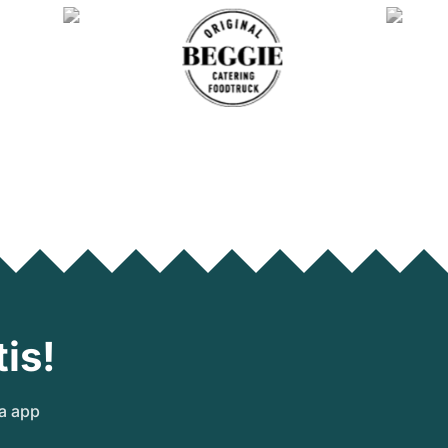
is!
ra app