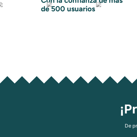
Con la confianza de más
de 500 usuarios
¡P
De pr