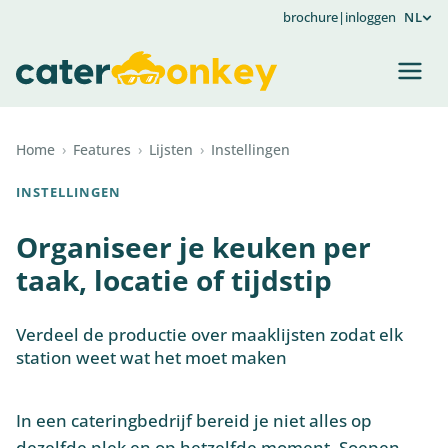
brochure
|
inloggen
NL
Home
›
Features
›
Lijsten
›
Instellingen
INSTELLINGEN
Organiseer je keuken per
taak, locatie of tijdstip
Verdeel de productie over maaklijsten zodat elk
station weet wat het moet maken
In een cateringbedrijf bereid je niet alles op
dezelfde plek en op hetzelfde moment. Soepen