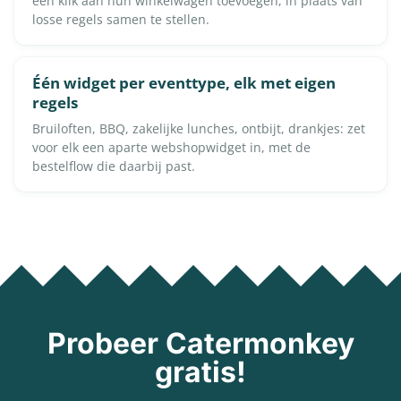
één klik aan hun winkelwagen toevoegen, in plaats van
losse regels samen te stellen.
Één widget per eventtype, elk met eigen
regels
Bruiloften, BBQ, zakelijke lunches, ontbijt, drankjes: zet
voor elk een aparte webshopwidget in, met de
bestelflow die daarbij past.
Probeer Catermonkey
gratis!