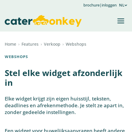
brochure
|
inloggen
NL
Home
›
Features
›
Verkoop
›
Webshops
WEBSHOPS
Stel elke widget afzonderlijk
in
Elke widget krijgt zijn eigen huisstijl, teksten,
deadlines en afrekenmethode. Je stelt ze apart in,
zonder gedeelde instellingen.
Een widget voor huwelijksaanvragen heeft andere