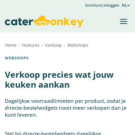
brochure
|
inloggen
NL
Home
›
Features
›
Verkoop
›
Webshops
WEBSHOPS
Verkoop precies wat jouw
keuken aankan
Dagelijkse voorraadlimieten per product, zodat je
directe-bestelwidgets nooit meer verkopen dan je
kunt leveren.
Stel bij directe-bestelwidgets dagelijkse