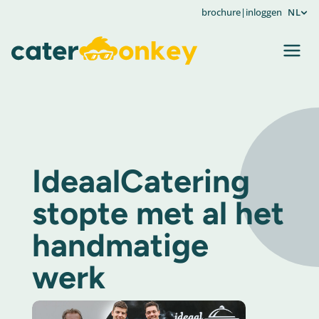
brochure
|
inloggen
NL
IdeaalCatering
stopte met al het
handmatige
werk