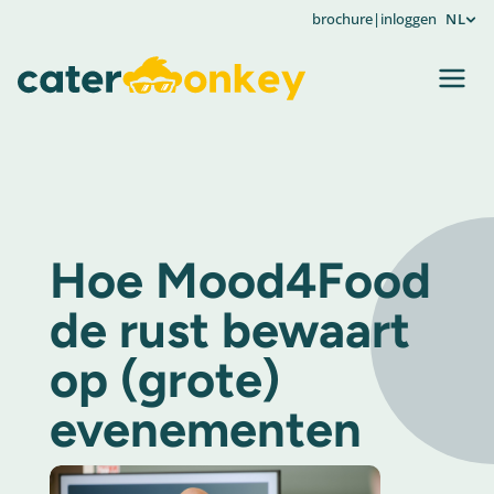
brochure
|
inloggen
NL
Hoe Mood4Food
de rust bewaart
op (grote)
evenementen