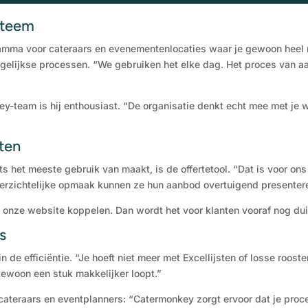
steem
ramma voor cateraars en evenementenlocaties waar je gewoon heel ma
gelijkse processen. “We gebruiken het elke dag. Het proces van aan
team is hij enthousiast. “De organisatie denkt echt mee met je w
ten
ts het meeste gebruik van maakt, is de offertetool. “Dat is voor o
 overzichtelijke opmaak kunnen ze hun aanbod overtuigend presenter
nze website koppelen. Dan wordt het voor klanten vooraf nog duid
s
de efficiëntie. “Je hoeft niet meer met Excellijsten of losse rooster
ewoon een stuk makkelijker loopt.”
cateraars en eventplanners: “Catermonkey zorgt ervoor dat je proce