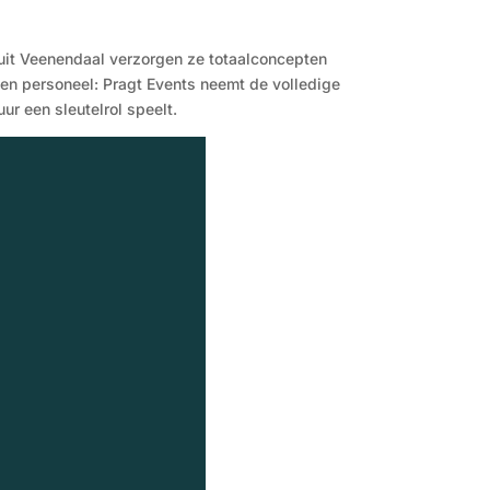
nuit Veenendaal verzorgen ze totaalconcepten
ng en personeel: Pragt Events neemt de volledige
ur een sleutelrol speelt.