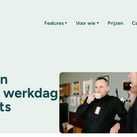
Features
Voor wie
Prijzen
C
en
e werkdag
ts