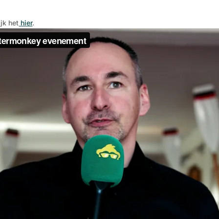
jk het
hier
.