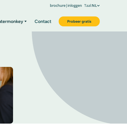
brochure
|
inloggen
Taal:
NL
atermonkey
Contact
Probeer gratis