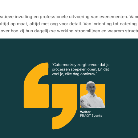
reatieve invulling en professionele uitvoering van evenementen. Va
altijd op maat, altijd met oog voor detail. Van inrichting tot cateri
over hoe zij hun dagelijkse werking stroomlijnen en waarom structu