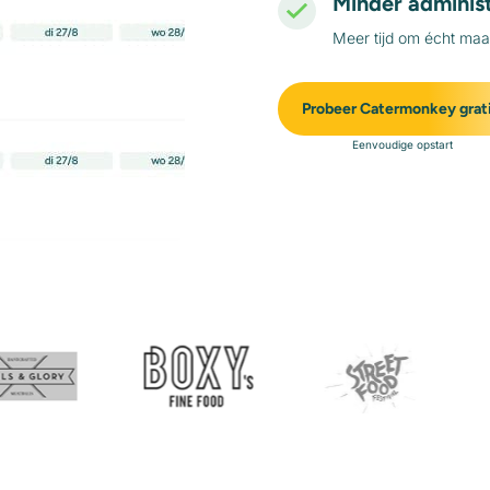
Minder administ
Meer tijd om écht maat
Probeer Catermonkey grat
Eenvoudige opstart