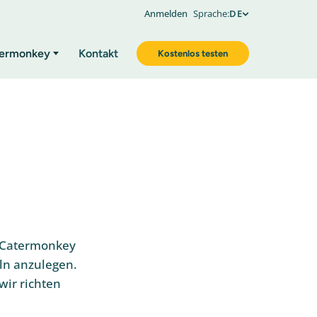
Anmelden
Sprache:
DE
ermonkey
Kontakt
Kostenlos testen
n Catermonkey
ln anzulegen.
wir richten