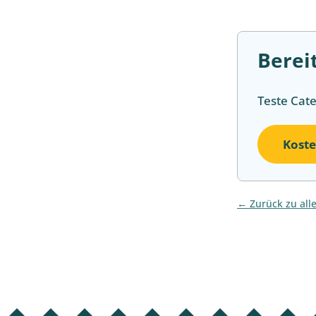
Berei
Teste Cat
Koste
Zurück zu all