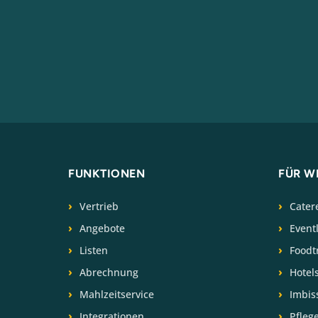
FUNKTIONEN
FÜR W
Vertrieb
Cater
Angebote
Event
Listen
Foodt
Abrechnung
Hotel
Mahlzeitservice
Imbis
Integrationen
Pfleg