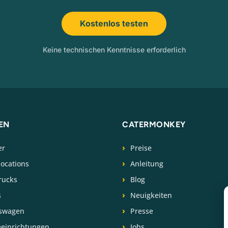
Kostenlos testen
Keine technischen Kenntnisse erforderlich
EN
CATERMONKEY
er
Preise
locations
Anleitung
rucks
Blog
s
Neuigkeiten
swagen
Presse
eeinrichtungen
Jobs