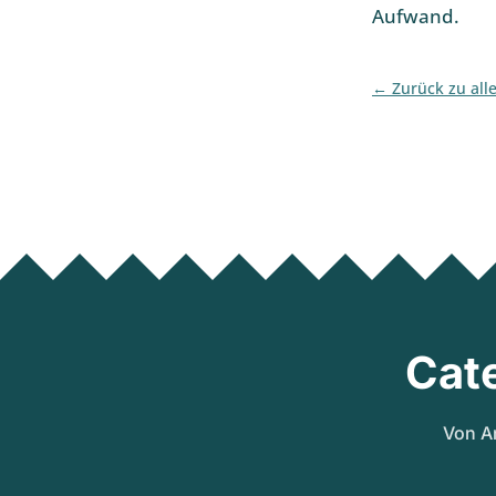
Aufwand.
Zurück zu all
Cat
Von A