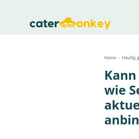
Home
›
Häufig g
Kann 
wie S
aktue
anbi