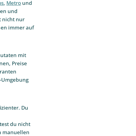
os
,
Metro
und
nen und
 nicht nur
onen immer auf
utaten mit
nen, Preise
eranten
ey-Umgebung
zienter. Du
est du nicht
en manuellen