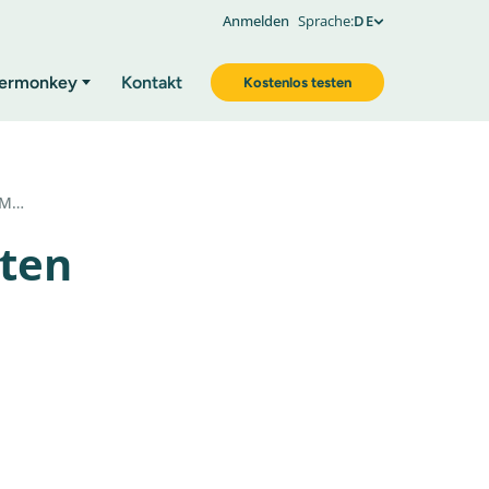
Anmelden
Sprache:
DE
ermonkey
Kontakt
Kostenlos testen
 M…
ten