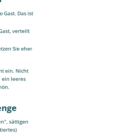
 Gast. Das ist
ast, verteilt
etzen Sie eher
t ein. Nicht
 ein leeres
hön.
enge
n", sättigen
iertes)