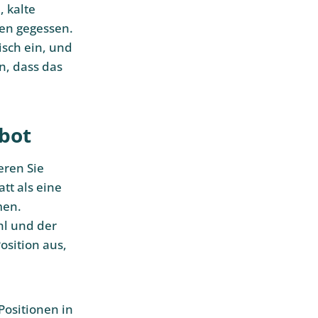
, kalte
en gegessen.
isch ein, und
n, dass das
ebot
eren Sie
tt als eine
men.
hl und der
osition aus,
Positionen in