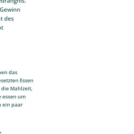
edrängnis.
d Gewinn
nt des
ot
hen das
setzten Essen
die Mahlzeit,
te essen um
 ein paar
s