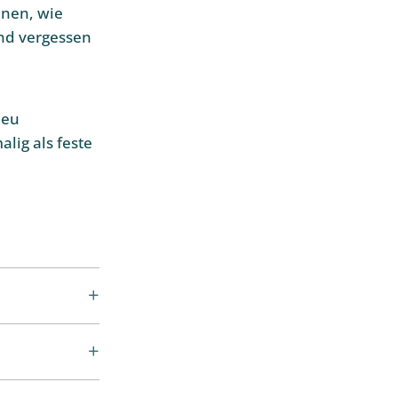
hnen, wie
und vergessen
neu
alig als feste