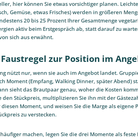
ller, hier können Sie etwas vorsichtiger planen. Leichte
sch, Gemüse, etwas Frisches) werden in größeren Meng
ndestens 20 bis 25 Prozent Ihrer Gesamtmenge vegetar
ergien aktiv beim Erstgespräch ab, statt darauf zu warte
von sich aus erwähnt.
 Faustregel zur Position im Ang
g nützt nur, wenn sie auch im Angebot landet. Gruppi
h Moment (Empfang, Walking Dinner, später Abend) sta
dann sieht das Brautpaar genau, woher die Kosten kom
 den Stückpreis, multiplizieren Sie ihn mit der Gästeza
r diesen Moment, und weisen Sie die Marge als eigene P
tückpreis zu verstecken.
häufiger machen, legen Sie die drei Momente als feste 