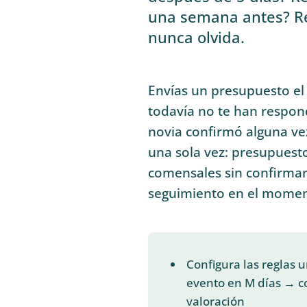
una semana antes? Rec
nunca olvida.
Envías un presupuesto el 
todavía no te han respon
novia confirmó alguna vez
una sola vez: presupuest
comensales sin confirmar
seguimiento en el momen
Configura las reglas 
evento en M días → c
valoración