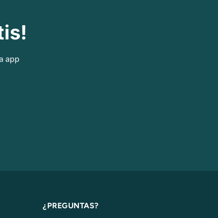
is!
ra app
¿PREGUNTAS?