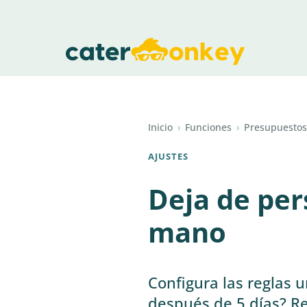
Inicio
›
Funciones
›
Presupuestos
AJUSTES
Deja de per
mano
Configura las reglas u
después de 5 días? R