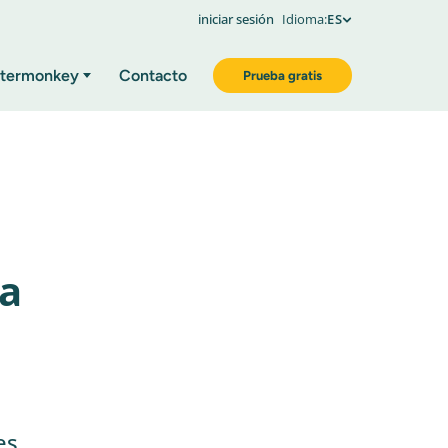
iniciar sesión
Idioma:
ES
termonkey
Contacto
Prueba gratis
 a
es