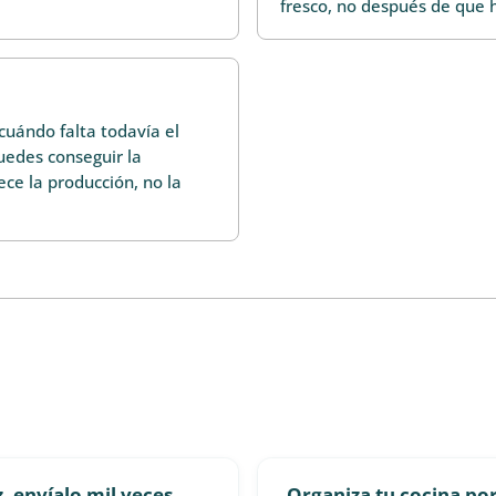
fresco, no después de que 
cuándo falta todavía el
edes conseguir la
ce la producción, no la
, envíalo mil veces
Organiza tu cocina por