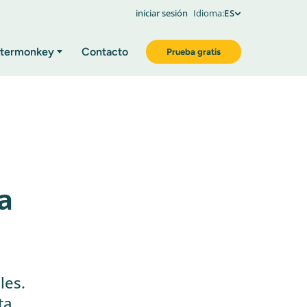
iniciar sesión
Idioma:
ES
termonkey
Contacto
Prueba gratis
a
les.
ta.