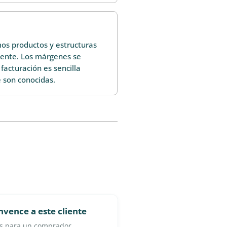
mos productos y estructuras
tente. Los márgenes se
facturación es sencilla
e son conocidas.
vence a este cliente
os para un comprador