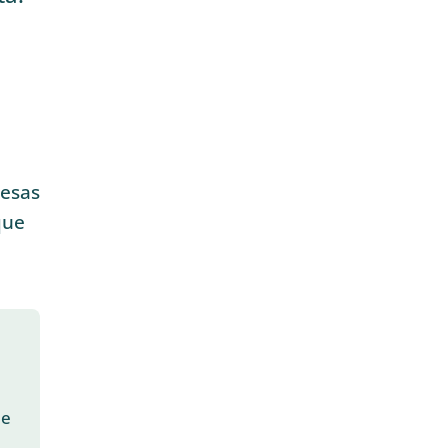
 esas
que
de