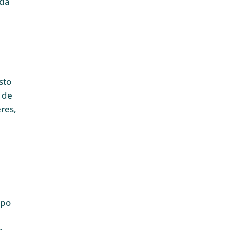
ada
sto
 de
res,
ipo