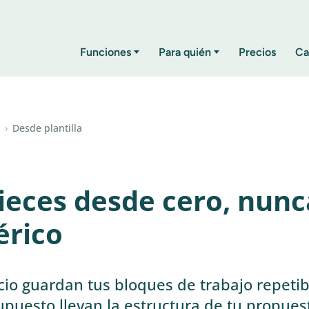
Funciones
Para quién
Precios
Ca
›
Desde plantilla
eces desde cero, nunc
érico
icio guardan tus bloques de trabajo repetib
upuesto llevan la estructura de tu propues