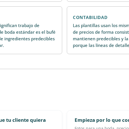
CONTABILIDAD
significan trabajo de
Las plantillas usan los mis
 de boda estándar es el bufé
de precios de forma consis
de ingredientes predecibles
mantienen predecibles y la 
r.
porque las líneas de detall
ue tu cliente quiera
Empieza por lo que con
Fotos para una boda, preci