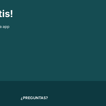
is!
ra app
¿PREGUNTAS?