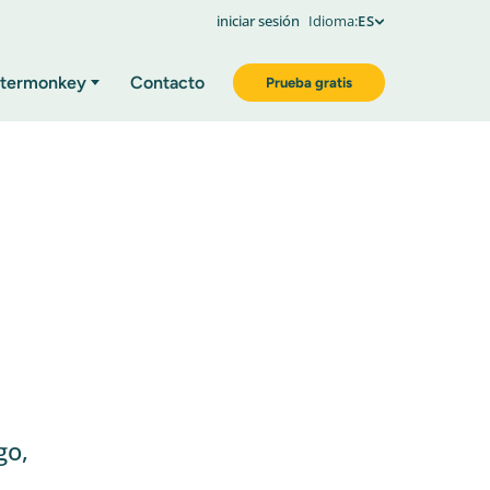
iniciar sesión
Idioma:
ES
termonkey
Contacto
Prueba gratis
go,