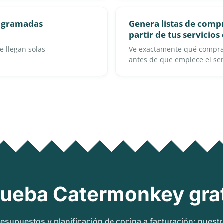
rogramadas
Genera listas de compr
partir de tus servicio
ue llegan solas
Ve exactamente qué compra
antes de que empiece el ser
rueba Catermonkey grat
esupuestos y planificación de cocina a facturación: nuest