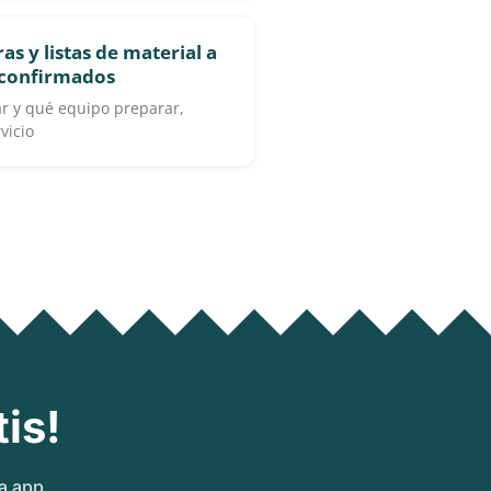
as y listas de material a
s confirmados
r y qué equipo preparar,
vicio
is!
ra app