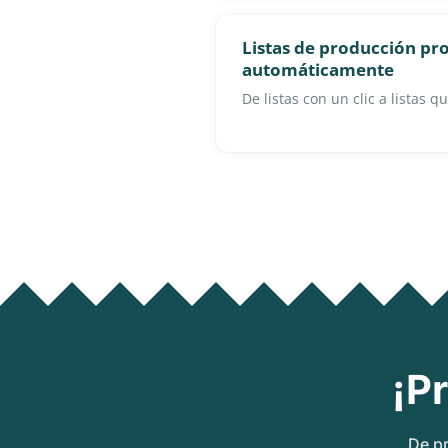
Listas de producción p
automáticamente
De listas con un clic a listas q
¡P
De pr