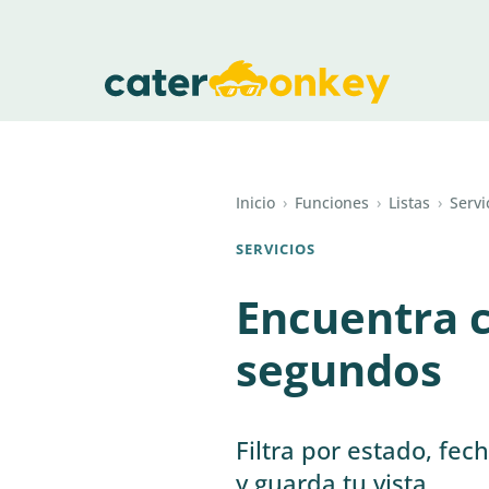
Inicio
›
Funciones
›
Listas
›
Servi
SERVICIOS
Encuentra c
segundos
Filtra por estado, fec
y guarda tu vista