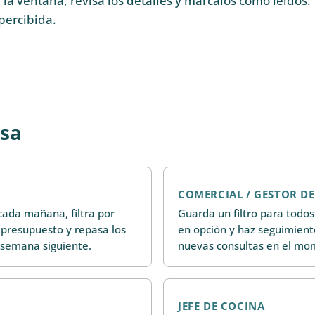
 la ventana, revisa los detalles y márcalos como leídos.
percibida.
esa
COMERCIAL / GESTOR D
 cada mañana, filtra por
Guarda un filtro para todos
 presupuesto y repasa los
en opción y haz seguimiento
 semana siguiente.
nuevas consultas en el mo
JEFE DE COCINA